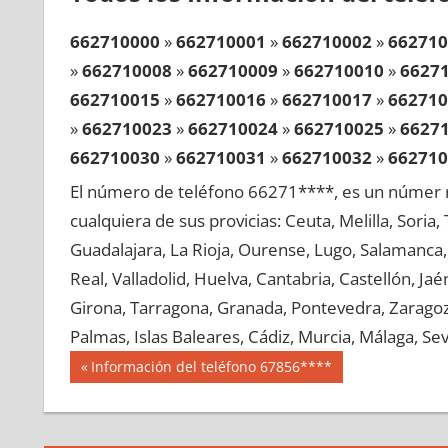
662710000
»
662710001
»
662710002
»
662710
»
662710008
»
662710009
»
662710010
»
6627
662710015
»
662710016
»
662710017
»
662710
»
662710023
»
662710024
»
662710025
»
6627
662710030
»
662710031
»
662710032
»
662710
»
662710038
»
662710039
»
662710040
»
6627
El número de teléfono 66271****, es un númer r
662710045
»
662710046
»
662710047
»
662710
cualquiera de sus provicias: Ceuta, Melilla, Soria
»
662710053
»
662710054
»
662710055
»
6627
Guadalajara, La Rioja, Ourense, Lugo, Salamanca, 
662710060
»
662710061
»
662710062
»
662710
Real, Valladolid, Huelva, Cantabria, Castellón, J
»
662710068
»
662710069
»
662710070
»
6627
Girona, Tarragona, Granada, Pontevedra, Zaragoza
662710075
»
662710076
»
662710077
»
662710
Palmas, Islas Baleares, Cádiz, Murcia, Málaga, Sevi
»
662710083
»
662710084
»
662710085
»
6627
Navegación
66271
Entrada
Información del teléfono 67856****
662710090
»
662710091
»
662710092
»
662710
anterior:
de
»
662710098
»
662710099
»
662710100
»
6627
entradas
662710105
»
662710106
»
662710107
»
662710