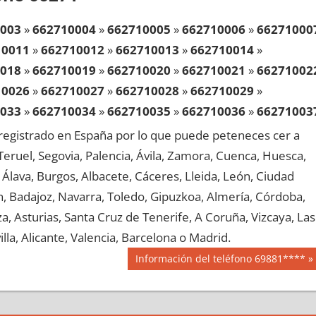
003
»
662710004
»
662710005
»
662710006
»
66271000
10011
»
662710012
»
662710013
»
662710014
»
018
»
662710019
»
662710020
»
662710021
»
66271002
10026
»
662710027
»
662710028
»
662710029
»
033
»
662710034
»
662710035
»
662710036
»
66271003
10041
»
662710042
»
662710043
»
662710044
»
egistrado en España por lo que puede peteneces cer a
048
»
662710049
»
662710050
»
662710051
»
66271005
, Teruel, Segovia, Palencia, Ávila, Zamora, Cuenca, Huesca,
10056
»
662710057
»
662710058
»
662710059
»
Álava, Burgos, Albacete, Cáceres, Lleida, León, Ciudad
063
»
662710064
»
662710065
»
662710066
»
66271006
aén, Badajoz, Navarra, Toledo, Gipuzkoa, Almería, Córdoba,
10071
»
662710072
»
662710073
»
662710074
»
, Asturias, Santa Cruz de Tenerife, A Coruña, Vizcaya, Las
078
»
662710079
»
662710080
»
662710081
»
66271008
lla, Alicante, Valencia, Barcelona o Madrid.
10086
»
662710087
»
662710088
»
662710089
»
Siguiente
Información del teléfono 69881****
093
»
662710094
»
662710095
»
662710096
»
66271009
entrada:
10101
»
662710102
»
662710103
»
662710104
»
108
»
662710109
»
662710110
»
662710111
»
66271011