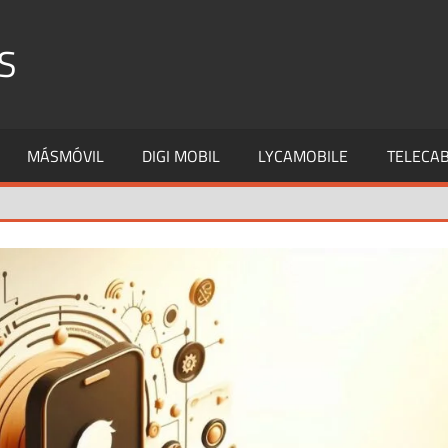
S
MÁSMÓVIL
DIGI MOBIL
LYCAMOBILE
TELECAB