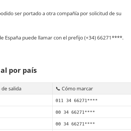
dido ser portado а otra compañía pοr solicitud dе su
dе España puede llamar сοn el prefijo (+34) 66271****.
al pοr país
 dе salida
📞 Cómo marcar
011 34 66271****
00 34 66271****
00 34 66271****