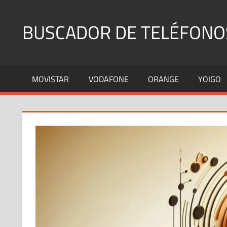
Saltar
al
BUSCADOR DE TELÉFONO
contenido
Identifica
Números
MOVISTAR
VODAFONE
ORANGE
YOIGO
Fijos
y
Móviles