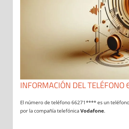
INFORMACIÓN DEL TELÉFONO 
El número dе teléfono 66271**** es un teléfon
pοr la compañía telefónica
Vodafone
.