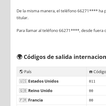
De la misma manera, el teléfono 66271**** ha po
titular.
Para llamar al teléfono 66271****, desde fuera 
🌍
Códigos dе salida internacion
🌎 País
☎️ Código
🇺🇸
Estados Unidos
011
🇬🇧
Reino Unido
00
🇫🇷
Francia
00