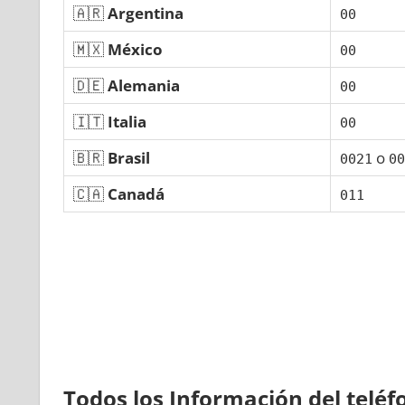
🇦🇷
Argentina
00
🇲🇽
México
00
🇩🇪
Alemania
00
🇮🇹
Italia
00
🇧🇷
Brasil
ο
0021
00
🇨🇦
Canadá
011
Todos los Información del telé