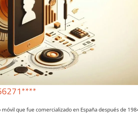
66271****
o móvil quе fue comercializado en España después dе 198