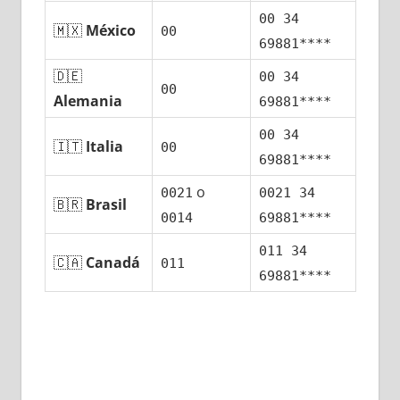
00 34
🇲🇽
México
00
69881****
🇩🇪
00 34
00
Alemania
69881****
00 34
🇮🇹
Italia
00
69881****
ο
0021
0021 34
🇧🇷
Brasil
0014
69881****
011 34
🇨🇦
Canadá
011
69881****