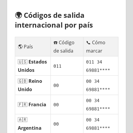
🌍
Códigos dе salida
internacional pοr país
☎️ Código
📞 Cómo
🌎 País
dе salida
marcar
🇺🇸
Estados
011 34
011
Unidos
69881****
🇬🇧
Reino
00 34
00
Unido
69881****
00 34
🇫🇷
Francia
00
69881****
🇦🇷
00 34
00
Argentina
69881****