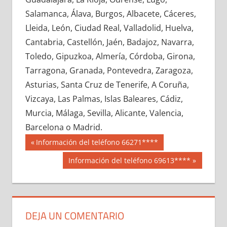
698810033
»
698810034
»
698810035
»
Salamanca, Álava, Burgos, Albacete, Cáceres,
698810036
»
698810037
»
698810038
»
Lleida, León, Ciudad Real, Valladolid, Huelva,
698810039
»
698810040
»
698810041
»
Cantabria, Castellón, Jaén, Badajoz, Navarra,
698810042
»
698810043
»
698810044
»
Toledo, Gipuzkoa, Almería, Córdoba, Girona,
698810045
»
698810046
»
698810047
»
Tarragona, Granada, Pontevedra, Zaragoza,
698810048
»
698810049
»
698810050
»
Asturias, Santa Cruz de Tenerife, A Coruña,
698810051
»
698810052
»
698810053
»
Vizcaya, Las Palmas, Islas Baleares, Cádiz,
698810054
»
698810055
»
698810056
»
Murcia, Málaga, Sevilla, Alicante, Valencia,
698810057
»
698810058
»
698810059
»
Barcelona o Madrid.
698810060
»
698810061
»
698810062
»
Navegación
69881
Entrada
Información del teléfono 66271****
698810063
»
698810064
»
698810065
»
anterior:
de
Siguiente
Información del teléfono 69613****
698810066
»
698810067
»
698810068
»
entrada:
entradas
698810069
»
698810070
»
698810071
»
698810072
»
698810073
»
698810074
»
698810075
»
698810076
»
698810077
»
DEJA UN COMENTARIO
698810078
»
698810079
»
698810080
»