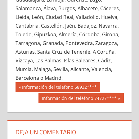
664510033
»
664510034
»
664510035
»
Salamanca, Álava, Burgos, Albacete, Cáceres,
664510036
»
664510037
»
664510038
»
Lleida, León, Ciudad Real, Valladolid, Huelva,
664510039
»
664510040
»
664510041
»
Cantabria, Castellón, Jaén, Badajoz, Navarra,
664510042
»
664510043
»
664510044
»
Toledo, Gipuzkoa, Almería, Córdoba, Girona,
664510045
»
664510046
»
664510047
»
Tarragona, Granada, Pontevedra, Zaragoza,
664510048
»
664510049
»
664510050
»
Asturias, Santa Cruz de Tenerife, A Coruña,
664510051
»
664510052
»
664510053
»
Vizcaya, Las Palmas, Islas Baleares, Cádiz,
664510054
»
664510055
»
664510056
»
Murcia, Málaga, Sevilla, Alicante, Valencia,
664510057
»
664510058
»
664510059
»
Barcelona o Madrid.
664510060
»
664510061
»
664510062
»
Navegación
66451
Entrada
Información del teléfono 68932****
664510063
»
664510064
»
664510065
»
anterior:
de
Siguiente
Información del teléfono 74727****
664510066
»
664510067
»
664510068
»
entrada:
entradas
664510069
»
664510070
»
664510071
»
664510072
»
664510073
»
664510074
»
664510075
»
664510076
»
664510077
»
DEJA UN COMENTARIO
664510078
»
664510079
»
664510080
»