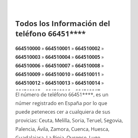
Todos los Información del
teléfono 66451****
664510000
»
664510001
»
664510002
»
664510003
»
664510004
»
664510005
»
664510006
»
664510007
»
664510008
»
664510009
»
664510010
»
664510011
»
664510012
»
664510013
»
664510014
»
664510015
»
664510016
»
664510017
»
El número de teléfono 66451****, es un
664510018
»
664510019
»
664510020
»
númer registrado en España por lo que
664510021
»
664510022
»
664510023
»
puede peteneces cer a cualquiera de sus
664510024
»
664510025
»
664510026
»
provicias: Ceuta, Melilla, Soria, Teruel, Segovia,
664510027
»
664510028
»
664510029
»
Palencia, Ávila, Zamora, Cuenca, Huesca,
664510030
»
664510031
»
664510032
»
Guadalajara, La Rioja, Ourense, Lugo,