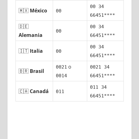
00 34
🇲🇽
México
00
66451****
🇩🇪
00 34
00
Alemania
66451****
00 34
🇮🇹
Italia
00
66451****
ο
0021
0021 34
🇧🇷
Brasil
0014
66451****
011 34
🇨🇦
Canadá
011
66451****