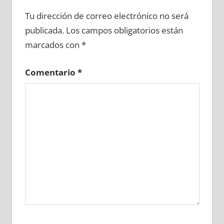
664510081
»
664510082
»
664510083
»
Tu dirección de correo electrónico no será
664510084
»
664510085
»
664510086
»
publicada.
Los campos obligatorios están
664510087
»
664510088
»
664510089
»
marcados con
*
664510090
»
664510091
»
664510092
»
664510093
»
664510094
»
664510095
»
Comentario
*
664510096
»
664510097
»
664510098
»
664510099
»
664510100
»
664510101
»
664510102
»
664510103
»
664510104
»
664510105
»
664510106
»
664510107
»
664510108
»
664510109
»
664510110
»
664510111
»
664510112
»
664510113
»
664510114
»
664510115
»
664510116
»
664510117
»
664510118
»
664510119
»
664510120
»
664510121
»
664510122
»
664510123
»
664510124
»
664510125
»
664510126
»
664510127
»
664510128
»