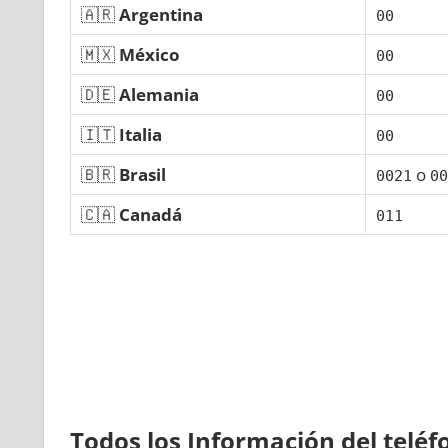
🇦🇷
Argentina
00
🇲🇽
México
00
🇩🇪
Alemania
00
🇮🇹
Italia
00
🇧🇷
Brasil
ο
0021
00
🇨🇦
Canadá
011
Todos los Información del telé