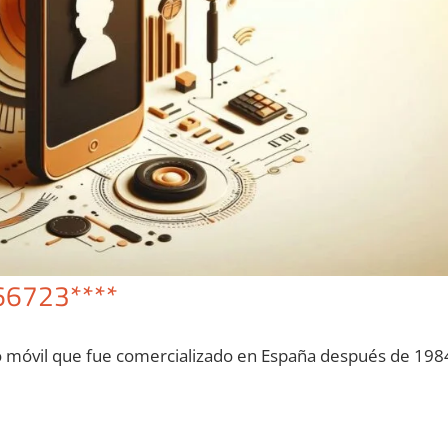
66723****
o móvil quе fue comercializado en España después dе 198