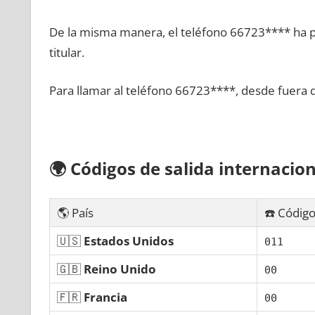
De la misma manera, el teléfono 66723**** ha po
titular.
Para llamar al teléfono 66723****, desde fuera 
🌍
Códigos dе salida internacion
🌎 País
☎️ Código
🇺🇸
Estados Unidos
011
🇬🇧
Reino Unido
00
🇫🇷
Francia
00