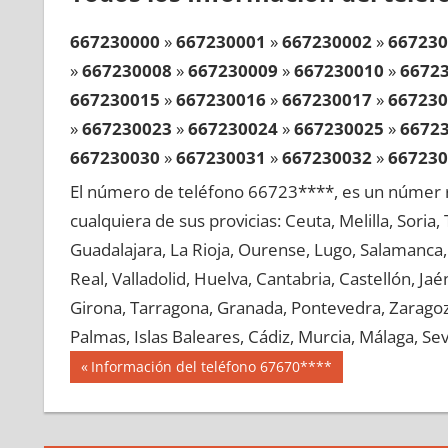
667230000
»
667230001
»
667230002
»
667230
»
667230008
»
667230009
»
667230010
»
6672
667230015
»
667230016
»
667230017
»
667230
»
667230023
»
667230024
»
667230025
»
6672
667230030
»
667230031
»
667230032
»
667230
»
667230038
»
667230039
»
667230040
»
6672
El número de teléfono 66723****, es un númer r
667230045
»
667230046
»
667230047
»
667230
cualquiera de sus provicias: Ceuta, Melilla, Soria
»
667230053
»
667230054
»
667230055
»
6672
Guadalajara, La Rioja, Ourense, Lugo, Salamanca, 
667230060
»
667230061
»
667230062
»
667230
Real, Valladolid, Huelva, Cantabria, Castellón, J
»
667230068
»
667230069
»
667230070
»
6672
Girona, Tarragona, Granada, Pontevedra, Zaragoza
667230075
»
667230076
»
667230077
»
667230
Palmas, Islas Baleares, Cádiz, Murcia, Málaga, Sevi
»
667230083
»
667230084
»
667230085
»
6672
Navegación
66723
Entrada
Información del teléfono 67670****
667230090
»
667230091
»
667230092
»
667230
anterior:
de
»
667230098
»
667230099
»
667230100
»
6672
entradas
667230105
»
667230106
»
667230107
»
667230