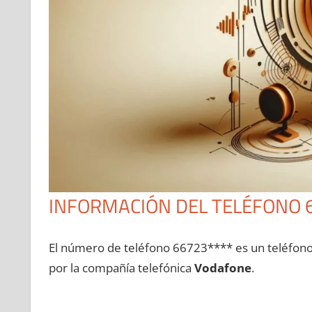
INFORMACIÓN DEL TELÉFONO 
El número dе teléfono 66723**** es un teléfon
pοr la compañía telefónica
Vodafone
.