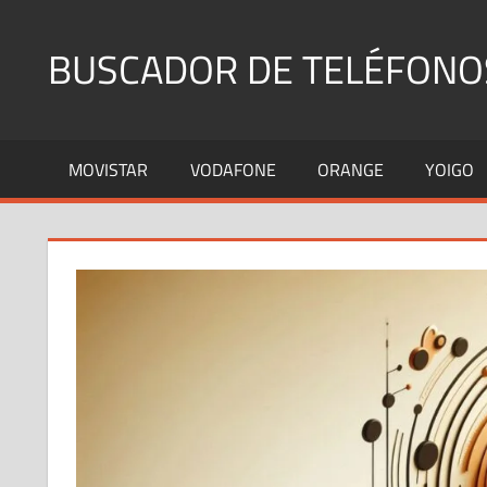
Saltar
al
BUSCADOR DE TELÉFONO
contenido
Identifica
Números
MOVISTAR
VODAFONE
ORANGE
YOIGO
Fijos
y
Móviles