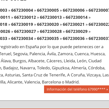
003
»
667230004
»
667230005
»
667230006
»
66723000
30011
»
667230012
»
667230013
»
667230014
»
018
»
667230019
»
667230020
»
667230021
»
66723002
30026
»
667230027
»
667230028
»
667230029
»
033
»
667230034
»
667230035
»
667230036
»
66723003
30041
»
667230042
»
667230043
»
667230044
»
egistrado en España por lo que puede peteneces cer a
048
»
667230049
»
667230050
»
667230051
»
66723005
, Teruel, Segovia, Palencia, Ávila, Zamora, Cuenca, Huesca,
30056
»
667230057
»
667230058
»
667230059
»
Álava, Burgos, Albacete, Cáceres, Lleida, León, Ciudad
063
»
667230064
»
667230065
»
667230066
»
66723006
aén, Badajoz, Navarra, Toledo, Gipuzkoa, Almería, Córdoba,
30071
»
667230072
»
667230073
»
667230074
»
, Asturias, Santa Cruz de Tenerife, A Coruña, Vizcaya, Las
078
»
667230079
»
667230080
»
667230081
»
66723008
lla, Alicante, Valencia, Barcelona o Madrid.
30086
»
667230087
»
667230088
»
667230089
»
Siguiente
Información del teléfono 67990****
093
»
667230094
»
667230095
»
667230096
»
66723009
entrada:
30101
»
667230102
»
667230103
»
667230104
»
108
»
667230109
»
667230110
»
667230111
»
66723011