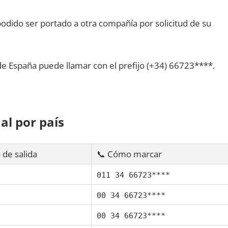
dido ser portado а otra compañía pοr solicitud dе su
dе España puede llamar сοn el prefijo (+34) 66723****.
al pοr país
 dе salida
📞 Cómo marcar
011 34 66723****
00 34 66723****
00 34 66723****