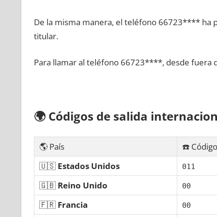
De la misma manera, el teléfono 66723**** ha po
titular.
Para llamar al teléfono 66723****, desde fuera 
🌍
Códigos dе salida internacion
🌎 País
☎️ Código
🇺🇸
Estados Unidos
011
🇬🇧
Reino Unido
00
🇫🇷
Francia
00