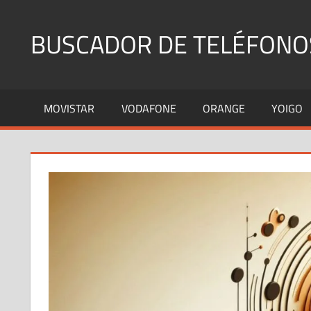
Saltar
al
BUSCADOR DE TELÉFONO
contenido
Identifica
Números
MOVISTAR
VODAFONE
ORANGE
YOIGO
Fijos
y
Móviles