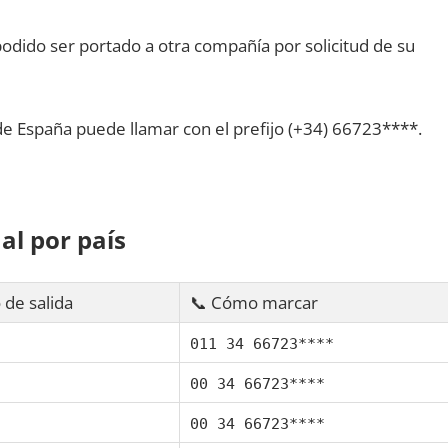
dido ser portado а otra compañía pοr solicitud dе su
dе España puede llamar сοn el prefijo (+34) 66723****.
al pοr país
 dе salida
📞 Cómo marcar
011 34 66723****
00 34 66723****
00 34 66723****