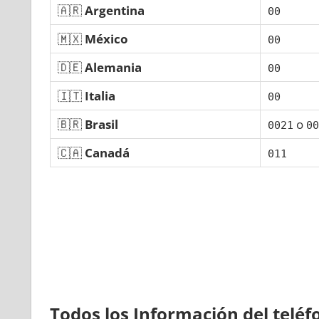
🇦🇷
Argentina
00
🇲🇽
México
00
🇩🇪
Alemania
00
🇮🇹
Italia
00
🇧🇷
Brasil
ο
0021
00
🇨🇦
Canadá
011
Todos los Información del telé