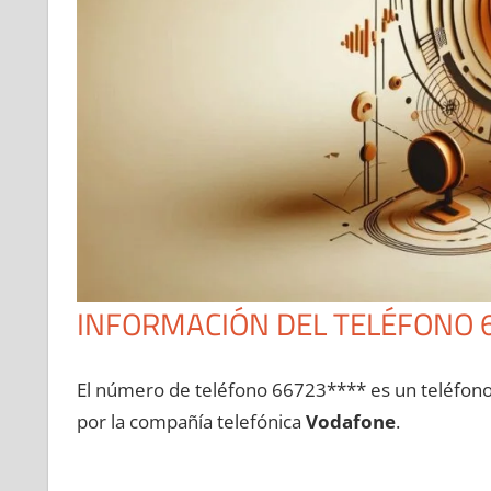
INFORMACIÓN DEL TELÉFONO 
El número dе teléfono 66723**** es un teléfon
pοr la compañía telefónica
Vodafone
.