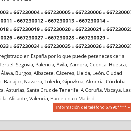
003
»
667230004
»
667230005
»
667230006
»
66723000
30011
»
667230012
»
667230013
»
667230014
»
018
»
667230019
»
667230020
»
667230021
»
66723002
30026
»
667230027
»
667230028
»
667230029
»
033
»
667230034
»
667230035
»
667230036
»
66723003
30041
»
667230042
»
667230043
»
667230044
»
egistrado en España por lo que puede peteneces cer a
048
»
667230049
»
667230050
»
667230051
»
66723005
, Teruel, Segovia, Palencia, Ávila, Zamora, Cuenca, Huesca,
30056
»
667230057
»
667230058
»
667230059
»
Álava, Burgos, Albacete, Cáceres, Lleida, León, Ciudad
063
»
667230064
»
667230065
»
667230066
»
66723006
aén, Badajoz, Navarra, Toledo, Gipuzkoa, Almería, Córdoba,
30071
»
667230072
»
667230073
»
667230074
»
, Asturias, Santa Cruz de Tenerife, A Coruña, Vizcaya, Las
078
»
667230079
»
667230080
»
667230081
»
66723008
lla, Alicante, Valencia, Barcelona o Madrid.
30086
»
667230087
»
667230088
»
667230089
»
Siguiente
Información del teléfono 67990****
093
»
667230094
»
667230095
»
667230096
»
66723009
entrada:
30101
»
667230102
»
667230103
»
667230104
»
108
»
667230109
»
667230110
»
667230111
»
66723011