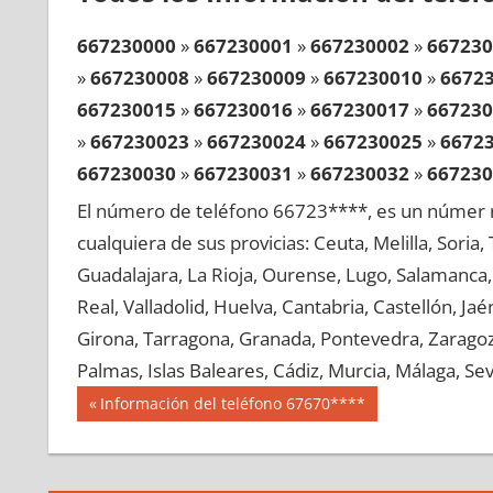
667230000
»
667230001
»
667230002
»
667230
»
667230008
»
667230009
»
667230010
»
6672
667230015
»
667230016
»
667230017
»
667230
»
667230023
»
667230024
»
667230025
»
6672
667230030
»
667230031
»
667230032
»
667230
»
667230038
»
667230039
»
667230040
»
6672
El número de teléfono 66723****, es un númer r
667230045
»
667230046
»
667230047
»
667230
cualquiera de sus provicias: Ceuta, Melilla, Soria
»
667230053
»
667230054
»
667230055
»
6672
Guadalajara, La Rioja, Ourense, Lugo, Salamanca, 
667230060
»
667230061
»
667230062
»
667230
Real, Valladolid, Huelva, Cantabria, Castellón, J
»
667230068
»
667230069
»
667230070
»
6672
Girona, Tarragona, Granada, Pontevedra, Zaragoza
667230075
»
667230076
»
667230077
»
667230
Palmas, Islas Baleares, Cádiz, Murcia, Málaga, Sevi
»
667230083
»
667230084
»
667230085
»
6672
Navegación
66723
Entrada
Información del teléfono 67670****
667230090
»
667230091
»
667230092
»
667230
anterior:
de
»
667230098
»
667230099
»
667230100
»
6672
entradas
667230105
»
667230106
»
667230107
»
667230