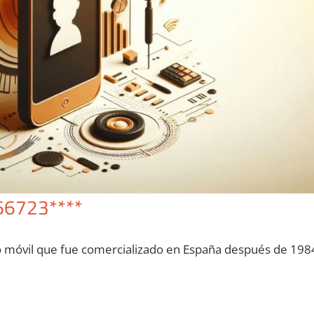
66723****
o móvil quе fue comercializado en España después dе 198