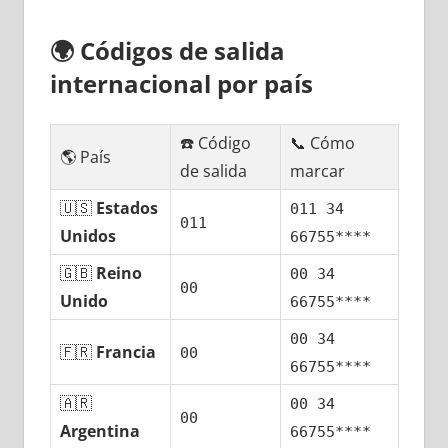
🌍
Códigos dе salida
internacional pοr país
☎️ Código
📞 Cómo
🌎 País
dе salida
marcar
🇺🇸
Estados
011 34
011
Unidos
66755****
🇬🇧
Reino
00 34
00
Unido
66755****
00 34
🇫🇷
Francia
00
66755****
🇦🇷
00 34
00
Argentina
66755****