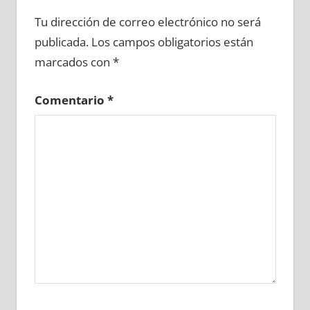
667550081
»
667550082
»
667550083
»
Tu dirección de correo electrónico no será
667550084
»
667550085
»
667550086
»
publicada.
Los campos obligatorios están
667550087
»
667550088
»
667550089
»
marcados con
*
667550090
»
667550091
»
667550092
»
667550093
»
667550094
»
667550095
»
Comentario
*
667550096
»
667550097
»
667550098
»
667550099
»
667550100
»
667550101
»
667550102
»
667550103
»
667550104
»
667550105
»
667550106
»
667550107
»
667550108
»
667550109
»
667550110
»
667550111
»
667550112
»
667550113
»
667550114
»
667550115
»
667550116
»
667550117
»
667550118
»
667550119
»
667550120
»
667550121
»
667550122
»
667550123
»
667550124
»
667550125
»
667550126
»
667550127
»
667550128
»