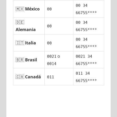
00 34
🇲🇽
México
00
66755****
🇩🇪
00 34
00
Alemania
66755****
00 34
🇮🇹
Italia
00
66755****
ο
0021
0021 34
🇧🇷
Brasil
0014
66755****
011 34
🇨🇦
Canadá
011
66755****