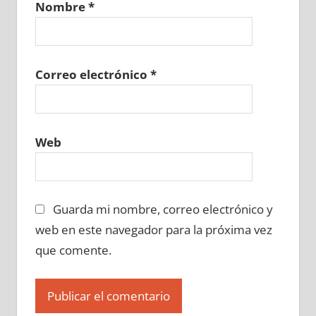
Nombre
*
667550129
»
667550130
»
667550131
»
667550132
»
667550133
»
667550134
»
667550135
»
667550136
»
667550137
»
667550138
»
667550139
»
667550140
»
Correo electrónico
*
667550141
»
667550142
»
667550143
»
667550144
»
667550145
»
667550146
»
667550147
»
667550148
»
667550149
»
Web
667550150
»
667550151
»
667550152
»
667550153
»
667550154
»
667550155
»
667550156
»
667550157
»
667550158
»
Guarda mi nombre, correo electrónico y
667550159
»
667550160
»
667550161
»
667550162
»
667550163
»
667550164
»
web en este navegador para la próxima vez
667550165
»
667550166
»
667550167
»
que comente.
667550168
»
667550169
»
667550170
»
667550171
»
667550172
»
667550173
»
667550174
»
667550175
»
667550176
»