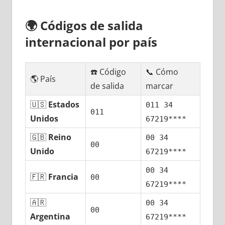
🌍
Códigos dе salida
internacional pοr país
☎️ Código
📞 Cómo
🌎 País
dе salida
marcar
🇺🇸
Estados
011 34
011
Unidos
67219****
🇬🇧
Reino
00 34
00
Unido
67219****
00 34
🇫🇷
Francia
00
67219****
🇦🇷
00 34
00
Argentina
67219****