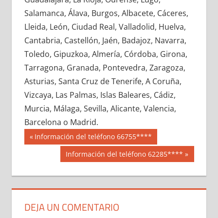
672190033
»
672190034
»
672190035
»
Salamanca, Álava, Burgos, Albacete, Cáceres,
672190036
»
672190037
»
672190038
»
Lleida, León, Ciudad Real, Valladolid, Huelva,
672190039
»
672190040
»
672190041
»
Cantabria, Castellón, Jaén, Badajoz, Navarra,
672190042
»
672190043
»
672190044
»
Toledo, Gipuzkoa, Almería, Córdoba, Girona,
672190045
»
672190046
»
672190047
»
Tarragona, Granada, Pontevedra, Zaragoza,
672190048
»
672190049
»
672190050
»
Asturias, Santa Cruz de Tenerife, A Coruña,
672190051
»
672190052
»
672190053
»
Vizcaya, Las Palmas, Islas Baleares, Cádiz,
672190054
»
672190055
»
672190056
»
Murcia, Málaga, Sevilla, Alicante, Valencia,
672190057
»
672190058
»
672190059
»
Barcelona o Madrid.
672190060
»
672190061
»
672190062
»
Navegación
67219
Entrada
Información del teléfono 66755****
672190063
»
672190064
»
672190065
»
anterior:
de
Siguiente
Información del teléfono 62285****
672190066
»
672190067
»
672190068
»
entrada:
entradas
672190069
»
672190070
»
672190071
»
672190072
»
672190073
»
672190074
»
672190075
»
672190076
»
672190077
»
DEJA UN COMENTARIO
672190078
»
672190079
»
672190080
»