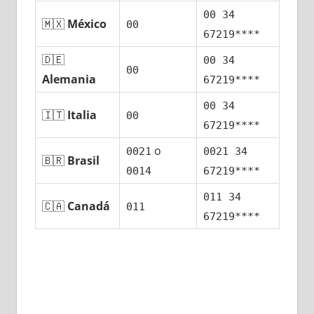
00 34
🇲🇽
México
00
67219****
🇩🇪
00 34
00
Alemania
67219****
00 34
🇮🇹
Italia
00
67219****
ο
0021
0021 34
🇧🇷
Brasil
0014
67219****
011 34
🇨🇦
Canadá
011
67219****