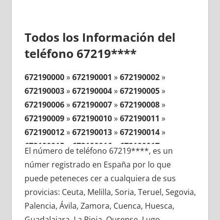
Todos los Información del
teléfono 67219****
672190000
»
672190001
»
672190002
»
672190003
»
672190004
»
672190005
»
672190006
»
672190007
»
672190008
»
672190009
»
672190010
»
672190011
»
672190012
»
672190013
»
672190014
»
672190015
»
672190016
»
672190017
»
El número de teléfono 67219****, es un
672190018
»
672190019
»
672190020
»
númer registrado en España por lo que
672190021
»
672190022
»
672190023
»
puede peteneces cer a cualquiera de sus
672190024
»
672190025
»
672190026
»
provicias: Ceuta, Melilla, Soria, Teruel, Segovia,
672190027
»
672190028
»
672190029
»
Palencia, Ávila, Zamora, Cuenca, Huesca,
672190030
»
672190031
»
672190032
»
Guadalajara, La Rioja, Ourense, Lugo,