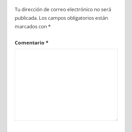
672190081
»
672190082
»
672190083
»
Tu dirección de correo electrónico no será
672190084
»
672190085
»
672190086
»
publicada.
Los campos obligatorios están
672190087
»
672190088
»
672190089
»
marcados con
*
672190090
»
672190091
»
672190092
»
672190093
»
672190094
»
672190095
»
Comentario
*
672190096
»
672190097
»
672190098
»
672190099
»
672190100
»
672190101
»
672190102
»
672190103
»
672190104
»
672190105
»
672190106
»
672190107
»
672190108
»
672190109
»
672190110
»
672190111
»
672190112
»
672190113
»
672190114
»
672190115
»
672190116
»
672190117
»
672190118
»
672190119
»
672190120
»
672190121
»
672190122
»
672190123
»
672190124
»
672190125
»
672190126
»
672190127
»
672190128
»