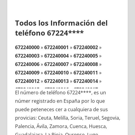
Todos los Información del
teléfono 67224****
672240000
»
672240001
»
672240002
»
672240003
»
672240004
»
672240005
»
672240006
»
672240007
»
672240008
»
672240009
»
672240010
»
672240011
»
672240012
»
672240013
»
672240014
»
672240015
»
672240016
»
672240017
»
El número de teléfono 67224****, es un
672240018
»
672240019
»
672240020
»
númer registrado en España por lo que
672240021
»
672240022
»
672240023
»
puede peteneces cer a cualquiera de sus
672240024
»
672240025
»
672240026
»
provicias: Ceuta, Melilla, Soria, Teruel, Segovia,
672240027
»
672240028
»
672240029
»
Palencia, Ávila, Zamora, Cuenca, Huesca,
672240030
»
672240031
»
672240032
»
Guadalajara, La Rioja, Ourense, Lugo,