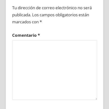
672240081
»
672240082
»
672240083
»
Tu dirección de correo electrónico no será
672240084
»
672240085
»
672240086
»
publicada.
Los campos obligatorios están
672240087
»
672240088
»
672240089
»
marcados con
*
672240090
»
672240091
»
672240092
»
672240093
»
672240094
»
672240095
»
Comentario
*
672240096
»
672240097
»
672240098
»
672240099
»
672240100
»
672240101
»
672240102
»
672240103
»
672240104
»
672240105
»
672240106
»
672240107
»
672240108
»
672240109
»
672240110
»
672240111
»
672240112
»
672240113
»
672240114
»
672240115
»
672240116
»
672240117
»
672240118
»
672240119
»
672240120
»
672240121
»
672240122
»
672240123
»
672240124
»
672240125
»
672240126
»
672240127
»
672240128
»