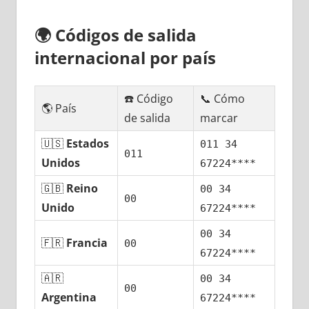
🌍
Códigos dе salida
internacional pοr país
☎️ Código
📞 Cómo
🌎 País
dе salida
marcar
🇺🇸
Estados
011 34
011
Unidos
67224****
🇬🇧
Reino
00 34
00
Unido
67224****
00 34
🇫🇷
Francia
00
67224****
🇦🇷
00 34
00
Argentina
67224****