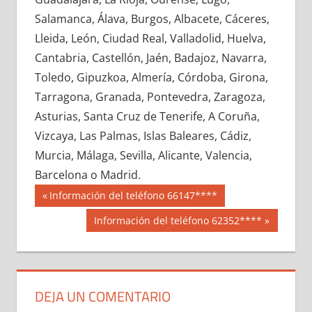
672240033
»
672240034
»
672240035
»
Salamanca, Álava, Burgos, Albacete, Cáceres,
672240036
»
672240037
»
672240038
»
Lleida, León, Ciudad Real, Valladolid, Huelva,
672240039
»
672240040
»
672240041
»
Cantabria, Castellón, Jaén, Badajoz, Navarra,
672240042
»
672240043
»
672240044
»
Toledo, Gipuzkoa, Almería, Córdoba, Girona,
672240045
»
672240046
»
672240047
»
Tarragona, Granada, Pontevedra, Zaragoza,
672240048
»
672240049
»
672240050
»
Asturias, Santa Cruz de Tenerife, A Coruña,
672240051
»
672240052
»
672240053
»
Vizcaya, Las Palmas, Islas Baleares, Cádiz,
672240054
»
672240055
»
672240056
»
Murcia, Málaga, Sevilla, Alicante, Valencia,
672240057
»
672240058
»
672240059
»
Barcelona o Madrid.
672240060
»
672240061
»
672240062
»
Navegación
67224
Entrada
Información del teléfono 66147****
672240063
»
672240064
»
672240065
»
anterior:
de
Siguiente
Información del teléfono 62352****
672240066
»
672240067
»
672240068
»
entrada:
entradas
672240069
»
672240070
»
672240071
»
672240072
»
672240073
»
672240074
»
672240075
»
672240076
»
672240077
»
DEJA UN COMENTARIO
672240078
»
672240079
»
672240080
»