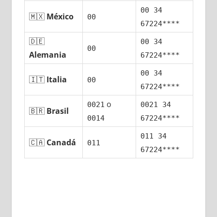
00 34
🇲🇽
México
00
67224****
🇩🇪
00 34
00
Alemania
67224****
00 34
🇮🇹
Italia
00
67224****
ο
0021
0021 34
🇧🇷
Brasil
0014
67224****
011 34
🇨🇦
Canadá
011
67224****