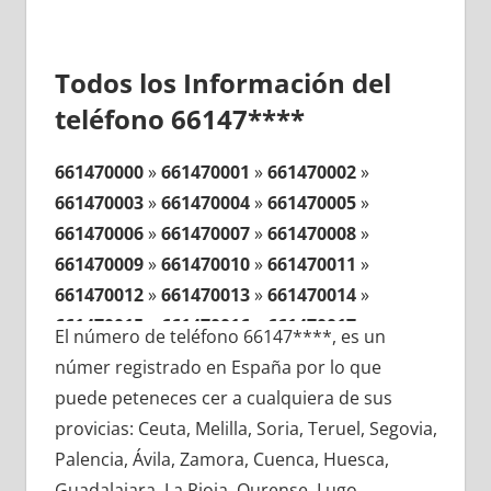
Todos los Información del
teléfono 66147****
661470000
»
661470001
»
661470002
»
661470003
»
661470004
»
661470005
»
661470006
»
661470007
»
661470008
»
661470009
»
661470010
»
661470011
»
661470012
»
661470013
»
661470014
»
661470015
»
661470016
»
661470017
»
El número de teléfono 66147****, es un
661470018
»
661470019
»
661470020
»
númer registrado en España por lo que
661470021
»
661470022
»
661470023
»
puede peteneces cer a cualquiera de sus
661470024
»
661470025
»
661470026
»
provicias: Ceuta, Melilla, Soria, Teruel, Segovia,
661470027
»
661470028
»
661470029
»
Palencia, Ávila, Zamora, Cuenca, Huesca,
661470030
»
661470031
»
661470032
»
Guadalajara, La Rioja, Ourense, Lugo,