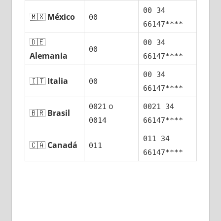
00 34
🇲🇽
México
00
66147****
🇩🇪
00 34
00
Alemania
66147****
00 34
🇮🇹
Italia
00
66147****
ο
0021
0021 34
🇧🇷
Brasil
0014
66147****
011 34
🇨🇦
Canadá
011
66147****