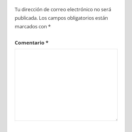
661470081
»
661470082
»
661470083
»
Tu dirección de correo electrónico no será
661470084
»
661470085
»
661470086
»
publicada.
Los campos obligatorios están
661470087
»
661470088
»
661470089
»
marcados con
*
661470090
»
661470091
»
661470092
»
661470093
»
661470094
»
661470095
»
Comentario
*
661470096
»
661470097
»
661470098
»
661470099
»
661470100
»
661470101
»
661470102
»
661470103
»
661470104
»
661470105
»
661470106
»
661470107
»
661470108
»
661470109
»
661470110
»
661470111
»
661470112
»
661470113
»
661470114
»
661470115
»
661470116
»
661470117
»
661470118
»
661470119
»
661470120
»
661470121
»
661470122
»
661470123
»
661470124
»
661470125
»
661470126
»
661470127
»
661470128
»