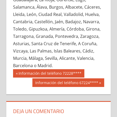
661470033
»
661470034
»
661470035
»
Salamanca, Álava, Burgos, Albacete, Cáceres,
661470036
»
661470037
»
661470038
»
Lleida, León, Ciudad Real, Valladolid, Huelva,
661470039
»
661470040
»
661470041
»
Cantabria, Castellón, Jaén, Badajoz, Navarra,
661470042
»
661470043
»
661470044
»
Toledo, Gipuzkoa, Almería, Córdoba, Girona,
661470045
»
661470046
»
661470047
»
Tarragona, Granada, Pontevedra, Zaragoza,
661470048
»
661470049
»
661470050
»
Asturias, Santa Cruz de Tenerife, A Coruña,
661470051
»
661470052
»
661470053
»
Vizcaya, Las Palmas, Islas Baleares, Cádiz,
661470054
»
661470055
»
661470056
»
Murcia, Málaga, Sevilla, Alicante, Valencia,
661470057
»
661470058
»
661470059
»
Barcelona o Madrid.
661470060
»
661470061
»
661470062
»
Navegación
66147
Entrada
Información del teléfono 72228****
661470063
»
661470064
»
661470065
»
anterior:
de
Siguiente
Información del teléfono 67224****
661470066
»
661470067
»
661470068
»
entrada:
entradas
661470069
»
661470070
»
661470071
»
661470072
»
661470073
»
661470074
»
661470075
»
661470076
»
661470077
»
DEJA UN COMENTARIO
661470078
»
661470079
»
661470080
»