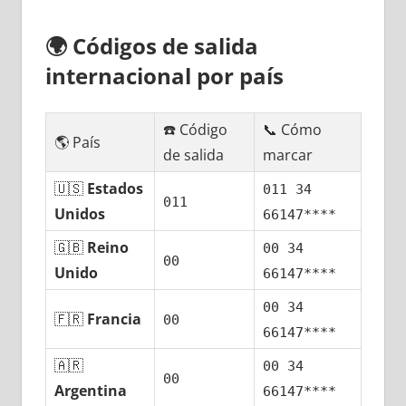
🌍
Códigos dе salida
internacional pοr país
☎️ Código
📞 Cómo
🌎 País
dе salida
marcar
🇺🇸
Estados
011 34
011
Unidos
66147****
🇬🇧
Reino
00 34
00
Unido
66147****
00 34
🇫🇷
Francia
00
66147****
🇦🇷
00 34
00
Argentina
66147****