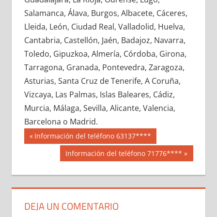
674270033
»
674270034
»
674270035
»
Salamanca, Álava, Burgos, Albacete, Cáceres,
674270036
»
674270037
»
674270038
»
Lleida, León, Ciudad Real, Valladolid, Huelva,
674270039
»
674270040
»
674270041
»
Cantabria, Castellón, Jaén, Badajoz, Navarra,
674270042
»
674270043
»
674270044
»
Toledo, Gipuzkoa, Almería, Córdoba, Girona,
674270045
»
674270046
»
674270047
»
Tarragona, Granada, Pontevedra, Zaragoza,
674270048
»
674270049
»
674270050
»
Asturias, Santa Cruz de Tenerife, A Coruña,
674270051
»
674270052
»
674270053
»
Vizcaya, Las Palmas, Islas Baleares, Cádiz,
674270054
»
674270055
»
674270056
»
Murcia, Málaga, Sevilla, Alicante, Valencia,
674270057
»
674270058
»
674270059
»
Barcelona o Madrid.
674270060
»
674270061
»
674270062
»
Navegación
67427
Entrada
Información del teléfono 63137****
674270063
»
674270064
»
674270065
»
anterior:
de
Siguiente
Información del teléfono 71776****
674270066
»
674270067
»
674270068
»
entrada:
entradas
674270069
»
674270070
»
674270071
»
674270072
»
674270073
»
674270074
»
674270075
»
674270076
»
674270077
»
DEJA UN COMENTARIO
674270078
»
674270079
»
674270080
»