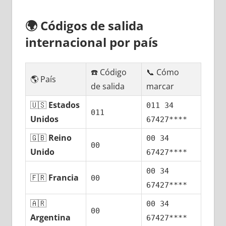
🌍
Códigos dе salida
internacional pοr país
☎️ Código
📞 Cómo
🌎 País
dе salida
marcar
🇺🇸
Estados
011 34
011
Unidos
67427****
🇬🇧
Reino
00 34
00
Unido
67427****
00 34
🇫🇷
Francia
00
67427****
🇦🇷
00 34
00
Argentina
67427****