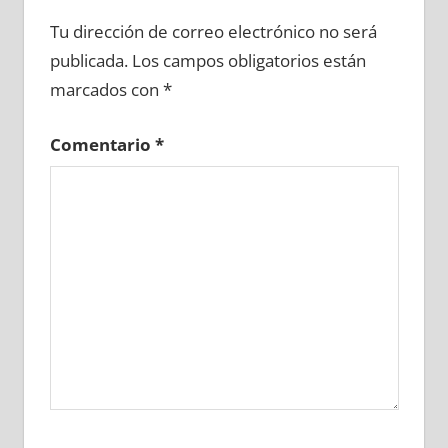
674270081
»
674270082
»
674270083
»
Tu dirección de correo electrónico no será
674270084
»
674270085
»
674270086
»
publicada.
Los campos obligatorios están
674270087
»
674270088
»
674270089
»
marcados con
*
674270090
»
674270091
»
674270092
»
674270093
»
674270094
»
674270095
»
Comentario
*
674270096
»
674270097
»
674270098
»
674270099
»
674270100
»
674270101
»
674270102
»
674270103
»
674270104
»
674270105
»
674270106
»
674270107
»
674270108
»
674270109
»
674270110
»
674270111
»
674270112
»
674270113
»
674270114
»
674270115
»
674270116
»
674270117
»
674270118
»
674270119
»
674270120
»
674270121
»
674270122
»
674270123
»
674270124
»
674270125
»
674270126
»
674270127
»
674270128
»