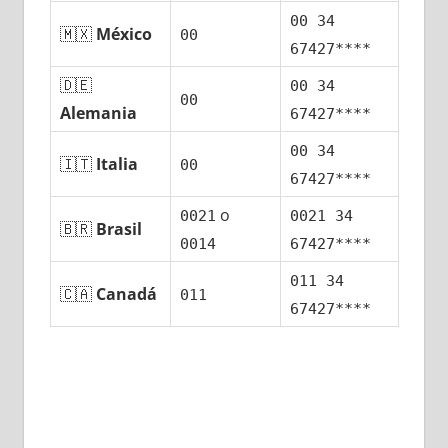
00 34
🇲🇽
México
00
67427****
🇩🇪
00 34
00
Alemania
67427****
00 34
🇮🇹
Italia
00
67427****
ο
0021
0021 34
🇧🇷
Brasil
0014
67427****
011 34
🇨🇦
Canadá
011
67427****