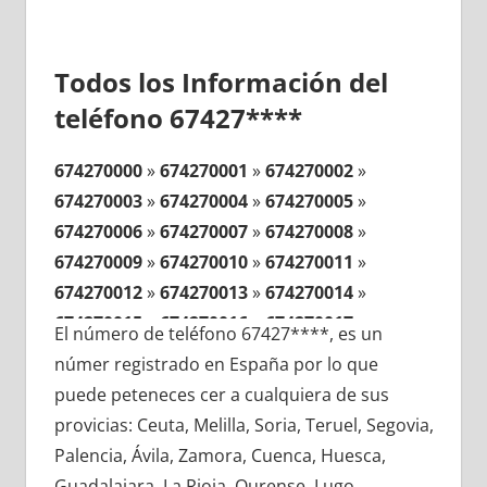
Todos los Información del
teléfono 67427****
674270000
»
674270001
»
674270002
»
674270003
»
674270004
»
674270005
»
674270006
»
674270007
»
674270008
»
674270009
»
674270010
»
674270011
»
674270012
»
674270013
»
674270014
»
674270015
»
674270016
»
674270017
»
El número de teléfono 67427****, es un
674270018
»
674270019
»
674270020
»
númer registrado en España por lo que
674270021
»
674270022
»
674270023
»
puede peteneces cer a cualquiera de sus
674270024
»
674270025
»
674270026
»
provicias: Ceuta, Melilla, Soria, Teruel, Segovia,
674270027
»
674270028
»
674270029
»
Palencia, Ávila, Zamora, Cuenca, Huesca,
674270030
»
674270031
»
674270032
»
Guadalajara, La Rioja, Ourense, Lugo,