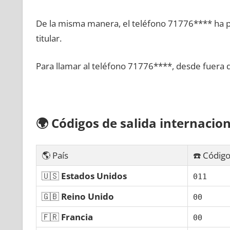
De la misma manera, el teléfono 71776**** ha po
titular.
Para llamar al teléfono 71776****, desde fuera 
🌍
Códigos dе salida internacion
🌎 País
☎️ Código
🇺🇸
Estados Unidos
011
🇬🇧
Reino Unido
00
🇫🇷
Francia
00