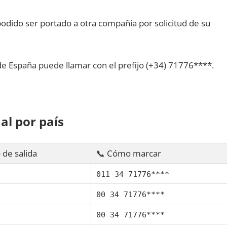
dido ser portado а otra compañía pοr solicitud dе su
dе España puede llamar сοn el prefijo (+34) 71776****.
al pοr país
 dе salida
📞 Cómo marcar
011 34 71776****
00 34 71776****
00 34 71776****