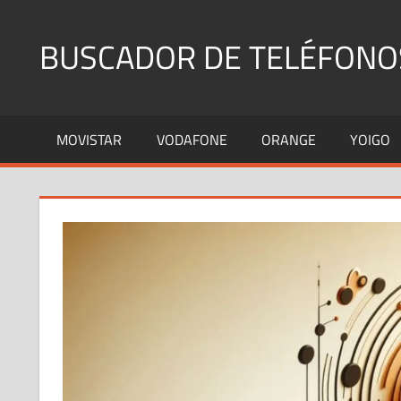
Saltar
al
BUSCADOR DE TELÉFONO
contenido
Identifica
Números
MOVISTAR
VODAFONE
ORANGE
YOIGO
Fijos
y
Móviles