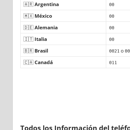
🇦🇷
Argentina
00
🇲🇽
México
00
🇩🇪
Alemania
00
🇮🇹
Italia
00
🇧🇷
Brasil
ο
0021
00
🇨🇦
Canadá
011
Todos los Información del telé