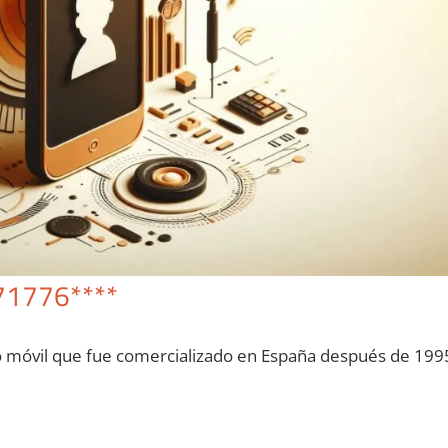
71776****
o móvil quе fue comercializado en España después dе 199