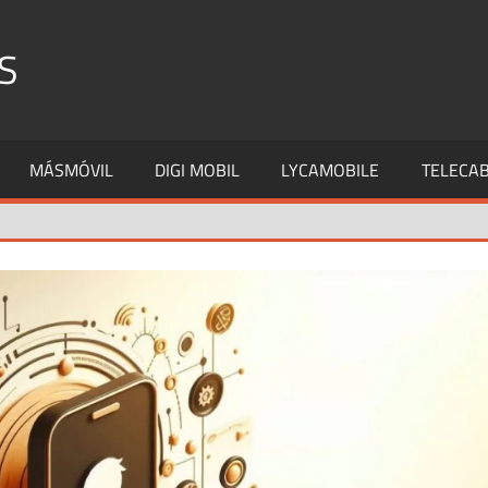
S
MÁSMÓVIL
DIGI MOBIL
LYCAMOBILE
TELECAB