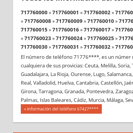
717760000
»
717760001
»
717760002
»
717760
»
717760008
»
717760009
»
717760010
»
7177
717760015
»
717760016
»
717760017
»
717760
»
717760023
»
717760024
»
717760025
»
7177
717760030
»
717760031
»
717760032
»
717760
»
717760038
»
717760039
»
717760040
»
7177
El número de teléfono 71776****, es un númer r
717760045
»
717760046
»
717760047
»
717760
cualquiera de sus provicias: Ceuta, Melilla, Soria
»
717760053
»
717760054
»
717760055
»
7177
Guadalajara, La Rioja, Ourense, Lugo, Salamanca, 
717760060
»
717760061
»
717760062
»
717760
Real, Valladolid, Huelva, Cantabria, Castellón, J
»
717760068
»
717760069
»
717760070
»
7177
Girona, Tarragona, Granada, Pontevedra, Zaragoza
717760075
»
717760076
»
717760077
»
717760
Palmas, Islas Baleares, Cádiz, Murcia, Málaga, Sevi
»
717760083
»
717760084
»
717760085
»
7177
Navegación
71776
Entrada
Información del teléfono 67427****
717760090
»
717760091
»
717760092
»
717760
anterior:
de
»
717760098
»
717760099
»
717760100
»
7177
entradas
717760105
»
717760106
»
717760107
»
717760