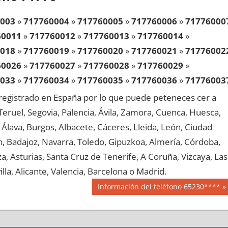
003
»
717760004
»
717760005
»
717760006
»
71776000
60011
»
717760012
»
717760013
»
717760014
»
018
»
717760019
»
717760020
»
717760021
»
71776002
60026
»
717760027
»
717760028
»
717760029
»
033
»
717760034
»
717760035
»
717760036
»
71776003
60041
»
717760042
»
717760043
»
717760044
»
egistrado en España por lo que puede peteneces cer a
048
»
717760049
»
717760050
»
717760051
»
71776005
, Teruel, Segovia, Palencia, Ávila, Zamora, Cuenca, Huesca,
60056
»
717760057
»
717760058
»
717760059
»
Álava, Burgos, Albacete, Cáceres, Lleida, León, Ciudad
063
»
717760064
»
717760065
»
717760066
»
71776006
aén, Badajoz, Navarra, Toledo, Gipuzkoa, Almería, Córdoba,
60071
»
717760072
»
717760073
»
717760074
»
, Asturias, Santa Cruz de Tenerife, A Coruña, Vizcaya, Las
078
»
717760079
»
717760080
»
717760081
»
71776008
lla, Alicante, Valencia, Barcelona o Madrid.
60086
»
717760087
»
717760088
»
717760089
»
Siguiente
Información del teléfono 65230****
093
»
717760094
»
717760095
»
717760096
»
71776009
entrada:
60101
»
717760102
»
717760103
»
717760104
»
108
»
717760109
»
717760110
»
717760111
»
71776011