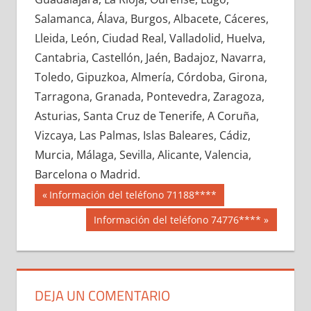
677390033
»
677390034
»
677390035
»
Salamanca, Álava, Burgos, Albacete, Cáceres,
677390036
»
677390037
»
677390038
»
Lleida, León, Ciudad Real, Valladolid, Huelva,
677390039
»
677390040
»
677390041
»
Cantabria, Castellón, Jaén, Badajoz, Navarra,
677390042
»
677390043
»
677390044
»
Toledo, Gipuzkoa, Almería, Córdoba, Girona,
677390045
»
677390046
»
677390047
»
Tarragona, Granada, Pontevedra, Zaragoza,
677390048
»
677390049
»
677390050
»
Asturias, Santa Cruz de Tenerife, A Coruña,
677390051
»
677390052
»
677390053
»
Vizcaya, Las Palmas, Islas Baleares, Cádiz,
677390054
»
677390055
»
677390056
»
Murcia, Málaga, Sevilla, Alicante, Valencia,
677390057
»
677390058
»
677390059
»
Barcelona o Madrid.
677390060
»
677390061
»
677390062
»
Navegación
67739
Entrada
Información del teléfono 71188****
677390063
»
677390064
»
677390065
»
anterior:
de
Siguiente
Información del teléfono 74776****
677390066
»
677390067
»
677390068
»
entrada:
entradas
677390069
»
677390070
»
677390071
»
677390072
»
677390073
»
677390074
»
677390075
»
677390076
»
677390077
»
DEJA UN COMENTARIO
677390078
»
677390079
»
677390080
»