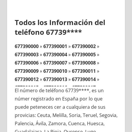
Todos los Información del
teléfono 67739****
677390000
»
677390001
»
677390002
»
677390003
»
677390004
»
677390005
»
677390006
»
677390007
»
677390008
»
677390009
»
677390010
»
677390011
»
677390012
»
677390013
»
677390014
»
677390015
»
677390016
»
677390017
»
El número de teléfono 67739****, es un
677390018
»
677390019
»
677390020
»
númer registrado en España por lo que
677390021
»
677390022
»
677390023
»
puede peteneces cer a cualquiera de sus
677390024
»
677390025
»
677390026
»
provicias: Ceuta, Melilla, Soria, Teruel, Segovia,
677390027
»
677390028
»
677390029
»
Palencia, Ávila, Zamora, Cuenca, Huesca,
677390030
»
677390031
»
677390032
»
Guadalajara, La Rioja, Ourense, Lugo,