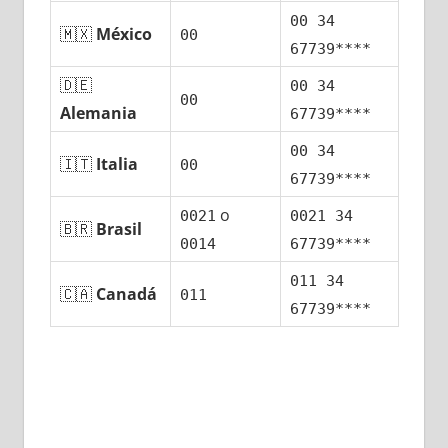
00 34
🇲🇽
México
00
67739****
🇩🇪
00 34
00
Alemania
67739****
00 34
🇮🇹
Italia
00
67739****
ο
0021
0021 34
🇧🇷
Brasil
0014
67739****
011 34
🇨🇦
Canadá
011
67739****