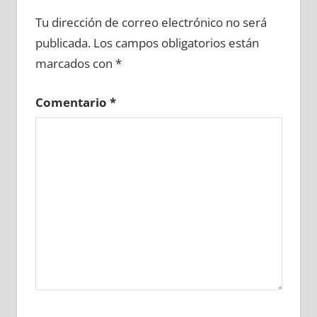
677390081
»
677390082
»
677390083
»
Tu dirección de correo electrónico no será
677390084
»
677390085
»
677390086
»
publicada.
Los campos obligatorios están
677390087
»
677390088
»
677390089
»
marcados con
*
677390090
»
677390091
»
677390092
»
677390093
»
677390094
»
677390095
»
Comentario
*
677390096
»
677390097
»
677390098
»
677390099
»
677390100
»
677390101
»
677390102
»
677390103
»
677390104
»
677390105
»
677390106
»
677390107
»
677390108
»
677390109
»
677390110
»
677390111
»
677390112
»
677390113
»
677390114
»
677390115
»
677390116
»
677390117
»
677390118
»
677390119
»
677390120
»
677390121
»
677390122
»
677390123
»
677390124
»
677390125
»
677390126
»
677390127
»
677390128
»