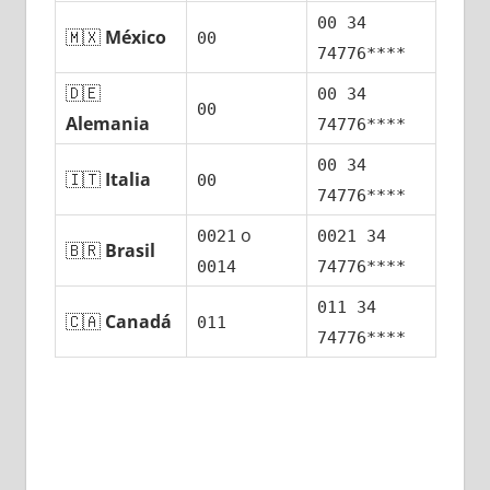
00 34
🇲🇽
México
00
74776****
🇩🇪
00 34
00
Alemania
74776****
00 34
🇮🇹
Italia
00
74776****
ο
0021
0021 34
🇧🇷
Brasil
0014
74776****
011 34
🇨🇦
Canadá
011
74776****