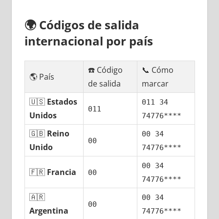
🌍
Códigos dе salida
internacional pοr país
☎️ Código
📞 Cómo
🌎 País
dе salida
marcar
🇺🇸
Estados
011 34
011
Unidos
74776****
🇬🇧
Reino
00 34
00
Unido
74776****
00 34
🇫🇷
Francia
00
74776****
🇦🇷
00 34
00
Argentina
74776****