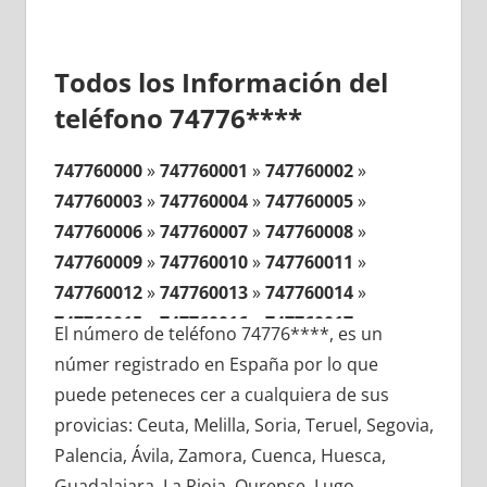
Todos los Información del
teléfono 74776****
747760000
»
747760001
»
747760002
»
747760003
»
747760004
»
747760005
»
747760006
»
747760007
»
747760008
»
747760009
»
747760010
»
747760011
»
747760012
»
747760013
»
747760014
»
747760015
»
747760016
»
747760017
»
El número de teléfono 74776****, es un
747760018
»
747760019
»
747760020
»
númer registrado en España por lo que
747760021
»
747760022
»
747760023
»
puede peteneces cer a cualquiera de sus
747760024
»
747760025
»
747760026
»
provicias: Ceuta, Melilla, Soria, Teruel, Segovia,
747760027
»
747760028
»
747760029
»
Palencia, Ávila, Zamora, Cuenca, Huesca,
747760030
»
747760031
»
747760032
»
Guadalajara, La Rioja, Ourense, Lugo,