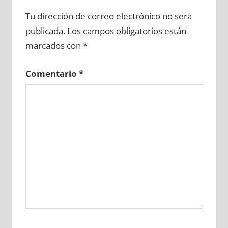
747760081
»
747760082
»
747760083
»
Tu dirección de correo electrónico no será
747760084
»
747760085
»
747760086
»
publicada.
Los campos obligatorios están
747760087
»
747760088
»
747760089
»
marcados con
*
747760090
»
747760091
»
747760092
»
747760093
»
747760094
»
747760095
»
Comentario
*
747760096
»
747760097
»
747760098
»
747760099
»
747760100
»
747760101
»
747760102
»
747760103
»
747760104
»
747760105
»
747760106
»
747760107
»
747760108
»
747760109
»
747760110
»
747760111
»
747760112
»
747760113
»
747760114
»
747760115
»
747760116
»
747760117
»
747760118
»
747760119
»
747760120
»
747760121
»
747760122
»
747760123
»
747760124
»
747760125
»
747760126
»
747760127
»
747760128
»