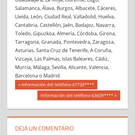
747760033
»
747760034
»
747760035
»
Salamanca, Álava, Burgos, Albacete, Cáceres,
747760036
»
747760037
»
747760038
»
Lleida, León, Ciudad Real, Valladolid, Huelva,
747760039
»
747760040
»
747760041
»
Cantabria, Castellón, Jaén, Badajoz, Navarra,
747760042
»
747760043
»
747760044
»
Toledo, Gipuzkoa, Almería, Córdoba, Girona,
747760045
»
747760046
»
747760047
»
Tarragona, Granada, Pontevedra, Zaragoza,
747760048
»
747760049
»
747760050
»
Asturias, Santa Cruz de Tenerife, A Coruña,
747760051
»
747760052
»
747760053
»
Vizcaya, Las Palmas, Islas Baleares, Cádiz,
747760054
»
747760055
»
747760056
»
Murcia, Málaga, Sevilla, Alicante, Valencia,
747760057
»
747760058
»
747760059
»
Barcelona o Madrid.
747760060
»
747760061
»
747760062
»
Navegación
74776
Entrada
Información del teléfono 67739****
747760063
»
747760064
»
747760065
»
anterior:
de
Siguiente
Información del teléfono 63609****
747760066
»
747760067
»
747760068
»
entrada:
entradas
747760069
»
747760070
»
747760071
»
747760072
»
747760073
»
747760074
»
747760075
»
747760076
»
747760077
»
DEJA UN COMENTARIO
747760078
»
747760079
»
747760080
»