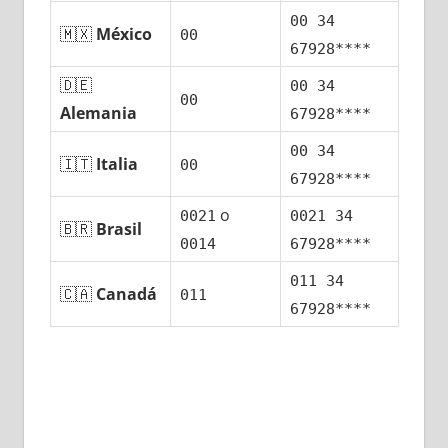
00 34
🇲🇽
México
00
67928****
🇩🇪
00 34
00
Alemania
67928****
00 34
🇮🇹
Italia
00
67928****
ο
0021
0021 34
🇧🇷
Brasil
0014
67928****
011 34
🇨🇦
Canadá
011
67928****