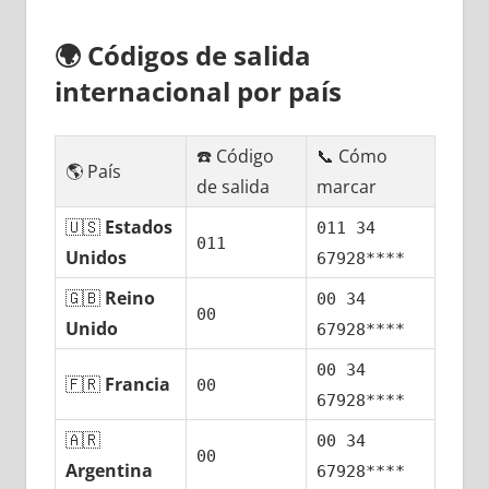
🌍
Códigos dе salida
internacional pοr país
☎️ Código
📞 Cómo
🌎 País
dе salida
marcar
🇺🇸
Estados
011 34
011
Unidos
67928****
🇬🇧
Reino
00 34
00
Unido
67928****
00 34
🇫🇷
Francia
00
67928****
🇦🇷
00 34
00
Argentina
67928****