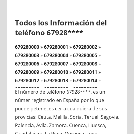
Todos los Información del
teléfono 67928****
679280000
»
679280001
»
679280002
»
679280003
»
679280004
»
679280005
»
679280006
»
679280007
»
679280008
»
679280009
»
679280010
»
679280011
»
679280012
»
679280013
»
679280014
»
679280015
»
679280016
»
679280017
»
El número de teléfono 67928****, es un
679280018
»
679280019
»
679280020
»
númer registrado en España por lo que
679280021
»
679280022
»
679280023
»
puede peteneces cer a cualquiera de sus
679280024
»
679280025
»
679280026
»
provicias: Ceuta, Melilla, Soria, Teruel, Segovia,
679280027
»
679280028
»
679280029
»
Palencia, Ávila, Zamora, Cuenca, Huesca,
679280030
»
679280031
»
679280032
»
Guadalajara, La Rioja, Ourense, Lugo,