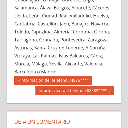
679280033
»
679280034
»
679280035
»
Salamanca, Álava, Burgos, Albacete, Cáceres,
679280036
»
679280037
»
679280038
»
Lleida, León, Ciudad Real, Valladolid, Huelva,
679280039
»
679280040
»
679280041
»
Cantabria, Castellón, Jaén, Badajoz, Navarra,
679280042
»
679280043
»
679280044
»
Toledo, Gipuzkoa, Almería, Córdoba, Girona,
679280045
»
679280046
»
679280047
»
Tarragona, Granada, Pontevedra, Zaragoza,
679280048
»
679280049
»
679280050
»
Asturias, Santa Cruz de Tenerife, A Coruña,
679280051
»
679280052
»
679280053
»
Vizcaya, Las Palmas, Islas Baleares, Cádiz,
679280054
»
679280055
»
679280056
»
Murcia, Málaga, Sevilla, Alicante, Valencia,
679280057
»
679280058
»
679280059
»
Barcelona o Madrid.
679280060
»
679280061
»
679280062
»
Navegación
67928
Entrada
Información del teléfono 74885****
679280063
»
679280064
»
679280065
»
anterior:
de
Siguiente
Información del teléfono 68582****
679280066
»
679280067
»
679280068
»
entrada:
entradas
679280069
»
679280070
»
679280071
»
679280072
»
679280073
»
679280074
»
679280075
»
679280076
»
679280077
»
DEJA UN COMENTARIO
679280078
»
679280079
»
679280080
»