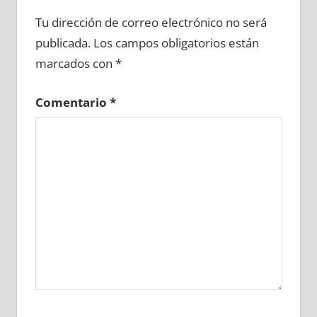
679280081
»
679280082
»
679280083
»
Tu dirección de correo electrónico no será
679280084
»
679280085
»
679280086
»
publicada.
Los campos obligatorios están
679280087
»
679280088
»
679280089
»
marcados con
*
679280090
»
679280091
»
679280092
»
679280093
»
679280094
»
679280095
»
Comentario
*
679280096
»
679280097
»
679280098
»
679280099
»
679280100
»
679280101
»
679280102
»
679280103
»
679280104
»
679280105
»
679280106
»
679280107
»
679280108
»
679280109
»
679280110
»
679280111
»
679280112
»
679280113
»
679280114
»
679280115
»
679280116
»
679280117
»
679280118
»
679280119
»
679280120
»
679280121
»
679280122
»
679280123
»
679280124
»
679280125
»
679280126
»
679280127
»
679280128
»