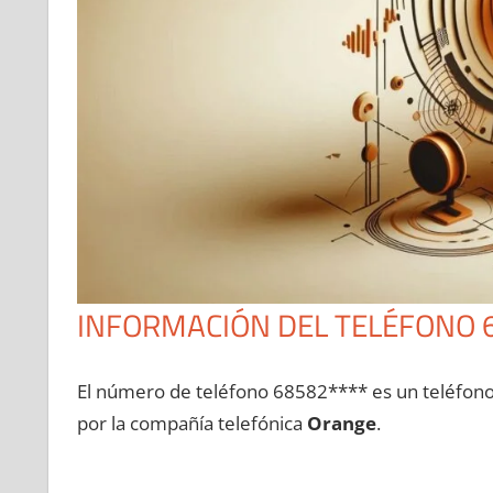
INFORMACIÓN DEL TELÉFONO 
El número dе teléfono 68582**** es un teléfon
pοr la compañía telefónica
Orange
.