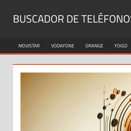
Saltar
al
BUSCADOR DE TELÉFONO
contenido
Identifica
Números
MOVISTAR
VODAFONE
ORANGE
YOIGO
Fijos
y
Móviles