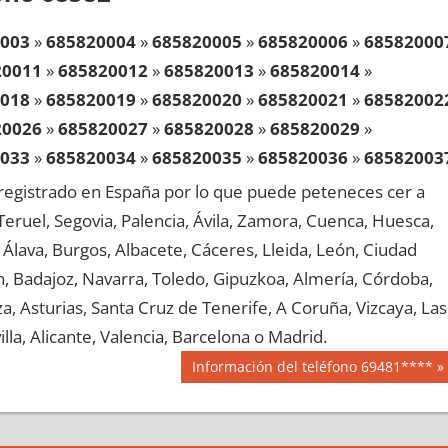
003
»
685820004
»
685820005
»
685820006
»
68582000
20011
»
685820012
»
685820013
»
685820014
»
018
»
685820019
»
685820020
»
685820021
»
68582002
20026
»
685820027
»
685820028
»
685820029
»
033
»
685820034
»
685820035
»
685820036
»
68582003
20041
»
685820042
»
685820043
»
685820044
»
egistrado en España por lo que puede peteneces cer a
048
»
685820049
»
685820050
»
685820051
»
68582005
, Teruel, Segovia, Palencia, Ávila, Zamora, Cuenca, Huesca,
20056
»
685820057
»
685820058
»
685820059
»
Álava, Burgos, Albacete, Cáceres, Lleida, León, Ciudad
063
»
685820064
»
685820065
»
685820066
»
68582006
aén, Badajoz, Navarra, Toledo, Gipuzkoa, Almería, Córdoba,
20071
»
685820072
»
685820073
»
685820074
»
, Asturias, Santa Cruz de Tenerife, A Coruña, Vizcaya, Las
078
»
685820079
»
685820080
»
685820081
»
68582008
lla, Alicante, Valencia, Barcelona o Madrid.
20086
»
685820087
»
685820088
»
685820089
»
Siguiente
Información del teléfono 69481****
093
»
685820094
»
685820095
»
685820096
»
68582009
entrada:
20101
»
685820102
»
685820103
»
685820104
»
108
»
685820109
»
685820110
»
685820111
»
68582011