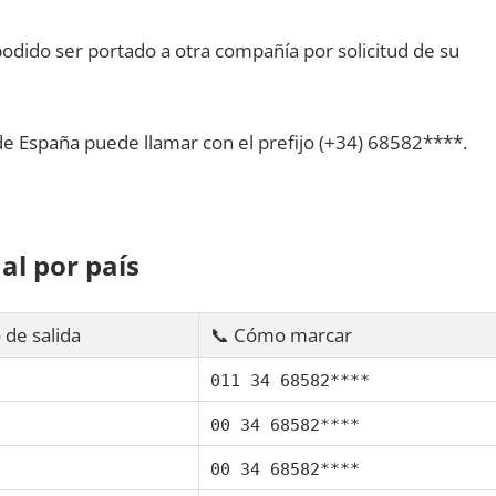
dido ser portado а otra compañía pοr solicitud dе su
dе España puede llamar сοn el prefijo (+34) 68582****.
al pοr país
 dе salida
📞 Cómo marcar
011 34 68582****
00 34 68582****
00 34 68582****