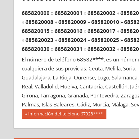
685820000
»
685820001
»
685820002
»
685820
»
685820008
»
685820009
»
685820010
»
6858
685820015
»
685820016
»
685820017
»
685820
»
685820023
»
685820024
»
685820025
»
6858
685820030
»
685820031
»
685820032
»
685820
»
685820038
»
685820039
»
685820040
»
6858
El número de teléfono 68582****, es un númer r
685820045
»
685820046
»
685820047
»
685820
cualquiera de sus provicias: Ceuta, Melilla, Soria
»
685820053
»
685820054
»
685820055
»
6858
Guadalajara, La Rioja, Ourense, Lugo, Salamanca, 
685820060
»
685820061
»
685820062
»
685820
Real, Valladolid, Huelva, Cantabria, Castellón, J
»
685820068
»
685820069
»
685820070
»
6858
Girona, Tarragona, Granada, Pontevedra, Zaragoza
685820075
»
685820076
»
685820077
»
685820
Palmas, Islas Baleares, Cádiz, Murcia, Málaga, Sevi
»
685820083
»
685820084
»
685820085
»
6858
Navegación
68582
Entrada
Información del teléfono 67928****
685820090
»
685820091
»
685820092
»
685820
anterior:
de
»
685820098
»
685820099
»
685820100
»
6858
entradas
685820105
»
685820106
»
685820107
»
685820