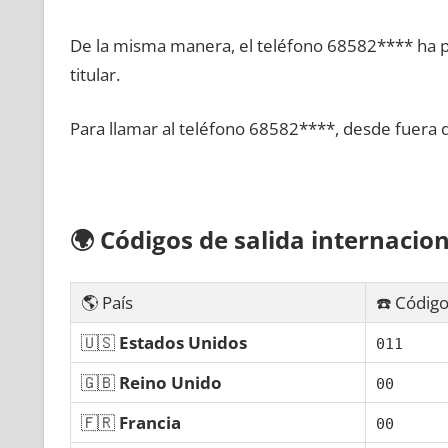
De la misma manera, el teléfono 68582**** ha po
titular.
Para llamar al teléfono 68582****, desde fuera 
🌍
Códigos dе salida internacion
🌎 País
☎️ Código
🇺🇸
Estados Unidos
011
🇬🇧
Reino Unido
00
🇫🇷
Francia
00