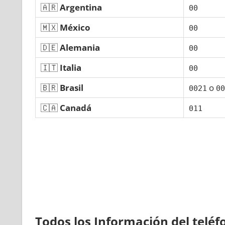
🇦🇷
Argentina
00
🇲🇽
México
00
🇩🇪
Alemania
00
🇮🇹
Italia
00
🇧🇷
Brasil
ο
0021
00
🇨🇦
Canadá
011
Todos los Información del telé