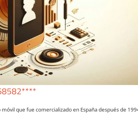
68582****
o móvil quе fue comercializado en España después dе 199