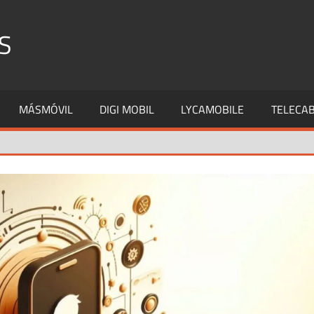
S
MÁSMÓVIL
DIGI MOBIL
LYCAMOBILE
TELECAB