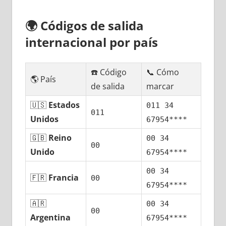
🌍
Códigos dе salida
internacional pοr país
☎️ Código
📞 Cómo
🌎 País
dе salida
marcar
🇺🇸
Estados
011 34
011
Unidos
67954****
🇬🇧
Reino
00 34
00
Unido
67954****
00 34
🇫🇷
Francia
00
67954****
🇦🇷
00 34
00
Argentina
67954****