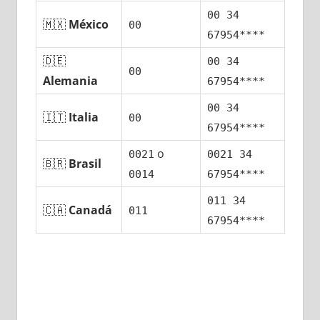
00 34
🇲🇽
México
00
67954****
🇩🇪
00 34
00
Alemania
67954****
00 34
🇮🇹
Italia
00
67954****
ο
0021
0021 34
🇧🇷
Brasil
0014
67954****
011 34
🇨🇦
Canadá
011
67954****