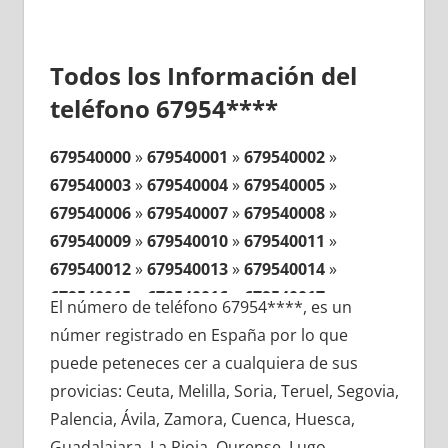
Todos los Información del
teléfono 67954****
679540000
»
679540001
»
679540002
»
679540003
»
679540004
»
679540005
»
679540006
»
679540007
»
679540008
»
679540009
»
679540010
»
679540011
»
679540012
»
679540013
»
679540014
»
679540015
»
679540016
»
679540017
»
El número de teléfono 67954****, es un
679540018
»
679540019
»
679540020
»
númer registrado en España por lo que
679540021
»
679540022
»
679540023
»
puede peteneces cer a cualquiera de sus
679540024
»
679540025
»
679540026
»
provicias: Ceuta, Melilla, Soria, Teruel, Segovia,
679540027
»
679540028
»
679540029
»
Palencia, Ávila, Zamora, Cuenca, Huesca,
679540030
»
679540031
»
679540032
»
Guadalajara, La Rioja, Ourense, Lugo,