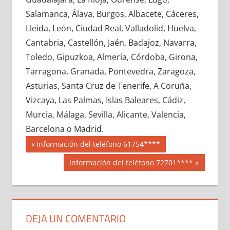
679540033
»
679540034
»
679540035
»
Salamanca, Álava, Burgos, Albacete, Cáceres,
679540036
»
679540037
»
679540038
»
Lleida, León, Ciudad Real, Valladolid, Huelva,
679540039
»
679540040
»
679540041
»
Cantabria, Castellón, Jaén, Badajoz, Navarra,
679540042
»
679540043
»
679540044
»
Toledo, Gipuzkoa, Almería, Córdoba, Girona,
679540045
»
679540046
»
679540047
»
Tarragona, Granada, Pontevedra, Zaragoza,
679540048
»
679540049
»
679540050
»
Asturias, Santa Cruz de Tenerife, A Coruña,
679540051
»
679540052
»
679540053
»
Vizcaya, Las Palmas, Islas Baleares, Cádiz,
679540054
»
679540055
»
679540056
»
Murcia, Málaga, Sevilla, Alicante, Valencia,
679540057
»
679540058
»
679540059
»
Barcelona o Madrid.
679540060
»
679540061
»
679540062
»
Navegación
67954
Entrada
Información del teléfono 61754****
679540063
»
679540064
»
679540065
»
anterior:
de
Siguiente
Información del teléfono 72701****
679540066
»
679540067
»
679540068
»
entrada:
entradas
679540069
»
679540070
»
679540071
»
679540072
»
679540073
»
679540074
»
679540075
»
679540076
»
679540077
»
DEJA UN COMENTARIO
679540078
»
679540079
»
679540080
»