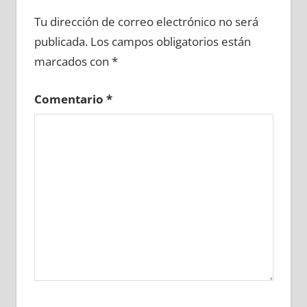
679540081
»
679540082
»
679540083
»
Tu dirección de correo electrónico no será
679540084
»
679540085
»
679540086
»
publicada.
Los campos obligatorios están
679540087
»
679540088
»
679540089
»
marcados con
*
679540090
»
679540091
»
679540092
»
679540093
»
679540094
»
679540095
»
Comentario
*
679540096
»
679540097
»
679540098
»
679540099
»
679540100
»
679540101
»
679540102
»
679540103
»
679540104
»
679540105
»
679540106
»
679540107
»
679540108
»
679540109
»
679540110
»
679540111
»
679540112
»
679540113
»
679540114
»
679540115
»
679540116
»
679540117
»
679540118
»
679540119
»
679540120
»
679540121
»
679540122
»
679540123
»
679540124
»
679540125
»
679540126
»
679540127
»
679540128
»