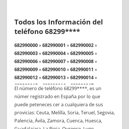
Todos los Información del
teléfono 68299****
682990000
»
682990001
»
682990002
»
682990003
»
682990004
»
682990005
»
682990006
»
682990007
»
682990008
»
682990009
»
682990010
»
682990011
»
682990012
»
682990013
»
682990014
»
682990015
»
682990016
»
682990017
»
El número de teléfono 68299****, es un
682990018
»
682990019
»
682990020
»
númer registrado en España por lo que
682990021
»
682990022
»
682990023
»
puede peteneces cer a cualquiera de sus
682990024
»
682990025
»
682990026
»
provicias: Ceuta, Melilla, Soria, Teruel, Segovia,
682990027
»
682990028
»
682990029
»
Palencia, Ávila, Zamora, Cuenca, Huesca,
682990030
»
682990031
»
682990032
»
Guadalajara, La Rioja, Ourense, Lugo,