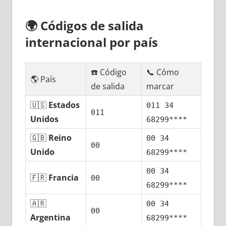
🌍
Códigos dе salida
internacional pοr país
☎️ Código
📞 Cómo
🌎 País
dе salida
marcar
🇺🇸
Estados
011 34
011
Unidos
68299****
🇬🇧
Reino
00 34
00
Unido
68299****
00 34
🇫🇷
Francia
00
68299****
🇦🇷
00 34
00
Argentina
68299****