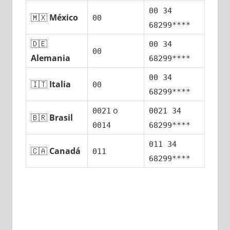
00 34
🇲🇽
México
00
68299****
🇩🇪
00 34
00
Alemania
68299****
00 34
🇮🇹
Italia
00
68299****
ο
0021
0021 34
🇧🇷
Brasil
0014
68299****
011 34
🇨🇦
Canadá
011
68299****