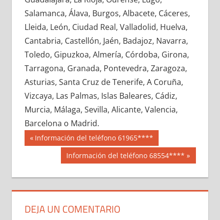
682990033
»
682990034
»
682990035
»
Salamanca, Álava, Burgos, Albacete, Cáceres,
682990036
»
682990037
»
682990038
»
Lleida, León, Ciudad Real, Valladolid, Huelva,
682990039
»
682990040
»
682990041
»
Cantabria, Castellón, Jaén, Badajoz, Navarra,
682990042
»
682990043
»
682990044
»
Toledo, Gipuzkoa, Almería, Córdoba, Girona,
682990045
»
682990046
»
682990047
»
Tarragona, Granada, Pontevedra, Zaragoza,
682990048
»
682990049
»
682990050
»
Asturias, Santa Cruz de Tenerife, A Coruña,
682990051
»
682990052
»
682990053
»
Vizcaya, Las Palmas, Islas Baleares, Cádiz,
682990054
»
682990055
»
682990056
»
Murcia, Málaga, Sevilla, Alicante, Valencia,
682990057
»
682990058
»
682990059
»
Barcelona o Madrid.
682990060
»
682990061
»
682990062
»
Navegación
68299
Entrada
Información del teléfono 61965****
682990063
»
682990064
»
682990065
»
anterior:
de
Siguiente
Información del teléfono 68554****
682990066
»
682990067
»
682990068
»
entrada:
entradas
682990069
»
682990070
»
682990071
»
682990072
»
682990073
»
682990074
»
682990075
»
682990076
»
682990077
»
DEJA UN COMENTARIO
682990078
»
682990079
»
682990080
»