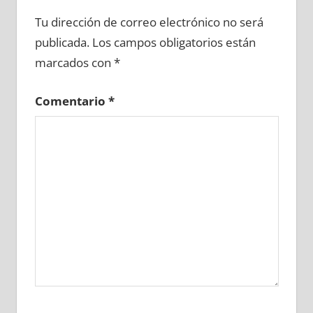
682990081
»
682990082
»
682990083
»
Tu dirección de correo electrónico no será
682990084
»
682990085
»
682990086
»
publicada.
Los campos obligatorios están
682990087
»
682990088
»
682990089
»
marcados con
*
682990090
»
682990091
»
682990092
»
682990093
»
682990094
»
682990095
»
Comentario
*
682990096
»
682990097
»
682990098
»
682990099
»
682990100
»
682990101
»
682990102
»
682990103
»
682990104
»
682990105
»
682990106
»
682990107
»
682990108
»
682990109
»
682990110
»
682990111
»
682990112
»
682990113
»
682990114
»
682990115
»
682990116
»
682990117
»
682990118
»
682990119
»
682990120
»
682990121
»
682990122
»
682990123
»
682990124
»
682990125
»
682990126
»
682990127
»
682990128
»