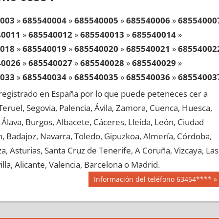
003
»
685540004
»
685540005
»
685540006
»
68554000
40011
»
685540012
»
685540013
»
685540014
»
018
»
685540019
»
685540020
»
685540021
»
68554002
40026
»
685540027
»
685540028
»
685540029
»
033
»
685540034
»
685540035
»
685540036
»
68554003
40041
»
685540042
»
685540043
»
685540044
»
egistrado en España por lo que puede peteneces cer a
048
»
685540049
»
685540050
»
685540051
»
68554005
, Teruel, Segovia, Palencia, Ávila, Zamora, Cuenca, Huesca,
40056
»
685540057
»
685540058
»
685540059
»
Álava, Burgos, Albacete, Cáceres, Lleida, León, Ciudad
063
»
685540064
»
685540065
»
685540066
»
68554006
aén, Badajoz, Navarra, Toledo, Gipuzkoa, Almería, Córdoba,
40071
»
685540072
»
685540073
»
685540074
»
, Asturias, Santa Cruz de Tenerife, A Coruña, Vizcaya, Las
078
»
685540079
»
685540080
»
685540081
»
68554008
lla, Alicante, Valencia, Barcelona o Madrid.
40086
»
685540087
»
685540088
»
685540089
»
Siguiente
Información del teléfono 63454****
093
»
685540094
»
685540095
»
685540096
»
68554009
entrada:
40101
»
685540102
»
685540103
»
685540104
»
108
»
685540109
»
685540110
»
685540111
»
68554011