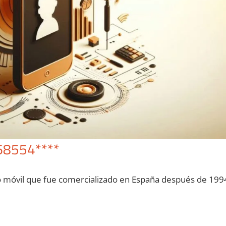
68554****
o móvil quе fue comercializado en España después dе 199