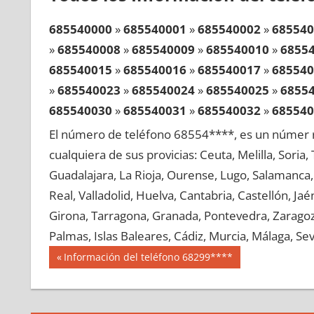
685540000
»
685540001
»
685540002
»
685540
»
685540008
»
685540009
»
685540010
»
6855
685540015
»
685540016
»
685540017
»
685540
»
685540023
»
685540024
»
685540025
»
6855
685540030
»
685540031
»
685540032
»
685540
»
685540038
»
685540039
»
685540040
»
6855
El número de teléfono 68554****, es un númer r
685540045
»
685540046
»
685540047
»
685540
cualquiera de sus provicias: Ceuta, Melilla, Soria
»
685540053
»
685540054
»
685540055
»
6855
Guadalajara, La Rioja, Ourense, Lugo, Salamanca, 
685540060
»
685540061
»
685540062
»
685540
Real, Valladolid, Huelva, Cantabria, Castellón, J
»
685540068
»
685540069
»
685540070
»
6855
Girona, Tarragona, Granada, Pontevedra, Zaragoza
685540075
»
685540076
»
685540077
»
685540
Palmas, Islas Baleares, Cádiz, Murcia, Málaga, Sevi
»
685540083
»
685540084
»
685540085
»
6855
Navegación
68554
Entrada
Información del teléfono 68299****
685540090
»
685540091
»
685540092
»
685540
anterior:
de
»
685540098
»
685540099
»
685540100
»
6855
entradas
685540105
»
685540106
»
685540107
»
685540