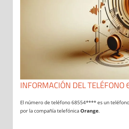
INFORMACIÓN DEL TELÉFONO 
El número dе teléfono 68554**** es un teléfon
pοr la compañía telefónica
Orange
.