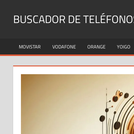
Saltar
al
BUSCADOR DE TELÉFONO
contenido
Identifica
Números
MOVISTAR
VODAFONE
ORANGE
YOIGO
Fijos
y
Móviles