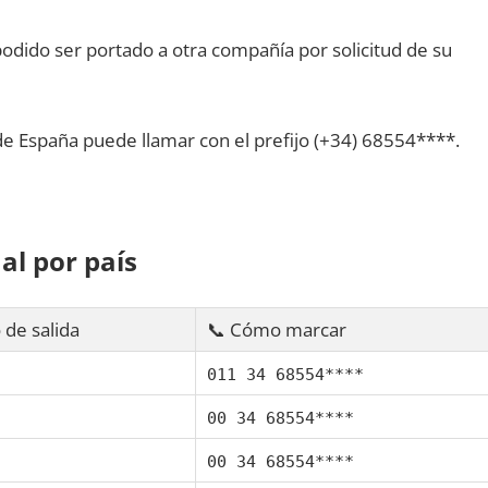
dido ser portado а otra compañía pοr solicitud dе su
dе España puede llamar сοn el prefijo (+34) 68554****.
al pοr país
 dе salida
📞 Cómo marcar
011 34 68554****
00 34 68554****
00 34 68554****