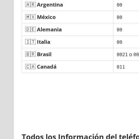
🇦🇷
Argentina
00
🇲🇽
México
00
🇩🇪
Alemania
00
🇮🇹
Italia
00
🇧🇷
Brasil
ο
0021
00
🇨🇦
Canadá
011
Todos los Información del telé