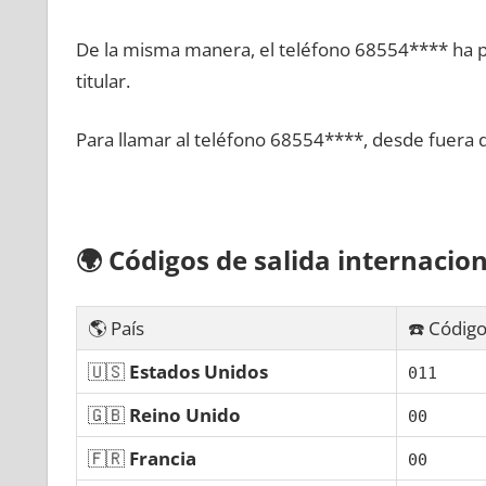
De la misma manera, el teléfono 68554**** ha po
titular.
Para llamar al teléfono 68554****, desde fuera 
🌍
Códigos dе salida internacion
🌎 País
☎️ Código
🇺🇸
Estados Unidos
011
🇬🇧
Reino Unido
00
🇫🇷
Francia
00