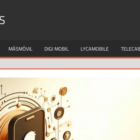
S
MÁSMÓVIL
DIGI MOBIL
LYCAMOBILE
TELECAB