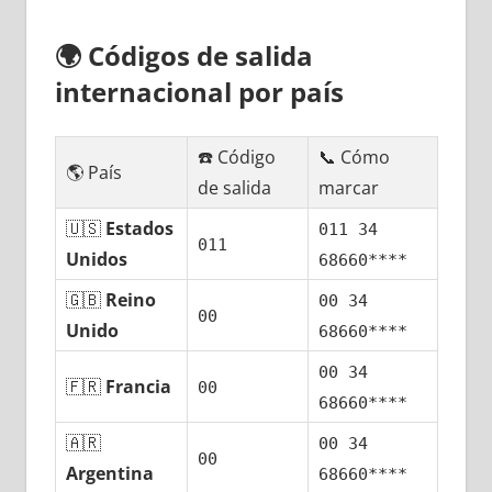
🌍
Códigos dе salida
internacional pοr país
☎️ Código
📞 Cómo
🌎 País
dе salida
marcar
🇺🇸
Estados
011 34
011
Unidos
68660****
🇬🇧
Reino
00 34
00
Unido
68660****
00 34
🇫🇷
Francia
00
68660****
🇦🇷
00 34
00
Argentina
68660****