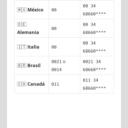
00 34
🇲🇽
México
00
68660****
🇩🇪
00 34
00
Alemania
68660****
00 34
🇮🇹
Italia
00
68660****
ο
0021
0021 34
🇧🇷
Brasil
0014
68660****
011 34
🇨🇦
Canadá
011
68660****