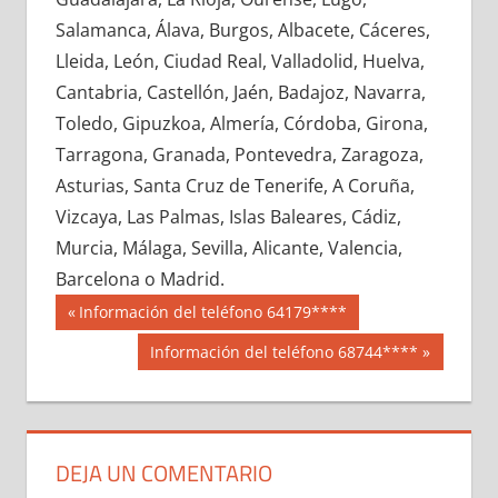
686600033
»
686600034
»
686600035
»
Salamanca, Álava, Burgos, Albacete, Cáceres,
686600036
»
686600037
»
686600038
»
Lleida, León, Ciudad Real, Valladolid, Huelva,
686600039
»
686600040
»
686600041
»
Cantabria, Castellón, Jaén, Badajoz, Navarra,
686600042
»
686600043
»
686600044
»
Toledo, Gipuzkoa, Almería, Córdoba, Girona,
686600045
»
686600046
»
686600047
»
Tarragona, Granada, Pontevedra, Zaragoza,
686600048
»
686600049
»
686600050
»
Asturias, Santa Cruz de Tenerife, A Coruña,
686600051
»
686600052
»
686600053
»
Vizcaya, Las Palmas, Islas Baleares, Cádiz,
686600054
»
686600055
»
686600056
»
Murcia, Málaga, Sevilla, Alicante, Valencia,
686600057
»
686600058
»
686600059
»
Barcelona o Madrid.
686600060
»
686600061
»
686600062
»
Navegación
68660
Entrada
Información del teléfono 64179****
686600063
»
686600064
»
686600065
»
anterior:
de
Siguiente
Información del teléfono 68744****
686600066
»
686600067
»
686600068
»
entrada:
entradas
686600069
»
686600070
»
686600071
»
686600072
»
686600073
»
686600074
»
686600075
»
686600076
»
686600077
»
DEJA UN COMENTARIO
686600078
»
686600079
»
686600080
»