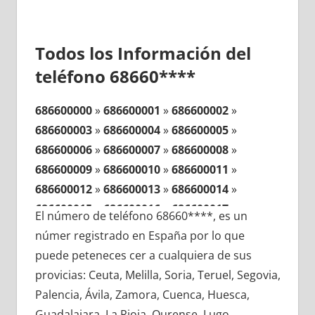
Todos los Información del
teléfono 68660****
686600000
»
686600001
»
686600002
»
686600003
»
686600004
»
686600005
»
686600006
»
686600007
»
686600008
»
686600009
»
686600010
»
686600011
»
686600012
»
686600013
»
686600014
»
686600015
»
686600016
»
686600017
»
El número de teléfono 68660****, es un
686600018
»
686600019
»
686600020
»
númer registrado en España por lo que
686600021
»
686600022
»
686600023
»
puede peteneces cer a cualquiera de sus
686600024
»
686600025
»
686600026
»
provicias: Ceuta, Melilla, Soria, Teruel, Segovia,
686600027
»
686600028
»
686600029
»
Palencia, Ávila, Zamora, Cuenca, Huesca,
686600030
»
686600031
»
686600032
»
Guadalajara, La Rioja, Ourense, Lugo,