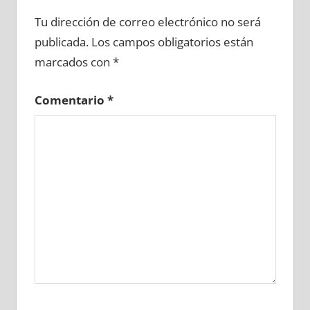
686600081
»
686600082
»
686600083
»
Tu dirección de correo electrónico no será
686600084
»
686600085
»
686600086
»
publicada.
Los campos obligatorios están
686600087
»
686600088
»
686600089
»
marcados con
*
686600090
»
686600091
»
686600092
»
686600093
»
686600094
»
686600095
»
Comentario
*
686600096
»
686600097
»
686600098
»
686600099
»
686600100
»
686600101
»
686600102
»
686600103
»
686600104
»
686600105
»
686600106
»
686600107
»
686600108
»
686600109
»
686600110
»
686600111
»
686600112
»
686600113
»
686600114
»
686600115
»
686600116
»
686600117
»
686600118
»
686600119
»
686600120
»
686600121
»
686600122
»
686600123
»
686600124
»
686600125
»
686600126
»
686600127
»
686600128
»