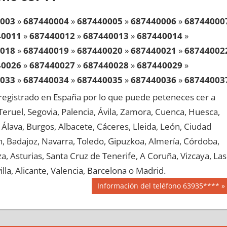
003
»
687440004
»
687440005
»
687440006
»
68744000
40011
»
687440012
»
687440013
»
687440014
»
018
»
687440019
»
687440020
»
687440021
»
68744002
40026
»
687440027
»
687440028
»
687440029
»
033
»
687440034
»
687440035
»
687440036
»
68744003
40041
»
687440042
»
687440043
»
687440044
»
egistrado en España por lo que puede peteneces cer a
048
»
687440049
»
687440050
»
687440051
»
68744005
, Teruel, Segovia, Palencia, Ávila, Zamora, Cuenca, Huesca,
40056
»
687440057
»
687440058
»
687440059
»
Álava, Burgos, Albacete, Cáceres, Lleida, León, Ciudad
063
»
687440064
»
687440065
»
687440066
»
68744006
aén, Badajoz, Navarra, Toledo, Gipuzkoa, Almería, Córdoba,
40071
»
687440072
»
687440073
»
687440074
»
, Asturias, Santa Cruz de Tenerife, A Coruña, Vizcaya, Las
078
»
687440079
»
687440080
»
687440081
»
68744008
lla, Alicante, Valencia, Barcelona o Madrid.
40086
»
687440087
»
687440088
»
687440089
»
Siguiente
Información del teléfono 63935****
093
»
687440094
»
687440095
»
687440096
»
68744009
entrada:
40101
»
687440102
»
687440103
»
687440104
»
108
»
687440109
»
687440110
»
687440111
»
68744011