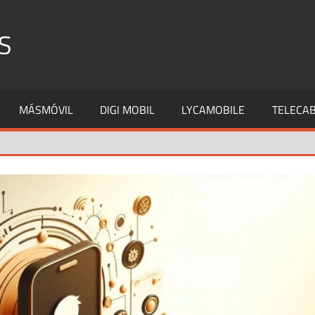
S
MÁSMÓVIL
DIGI MOBIL
LYCAMOBILE
TELECAB