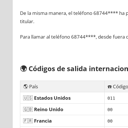
De la misma manera, el teléfono 68744**** ha po
titular.
Para llamar al teléfono 68744****, desde fuera 
🌍
Códigos dе salida internacion
🌎 País
☎️ Código
🇺🇸
Estados Unidos
011
🇬🇧
Reino Unido
00
🇫🇷
Francia
00