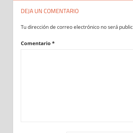
»
687440113
»
687440114
»
687440115
»
6874
DEJA UN COMENTARIO
687440120
»
687440121
»
687440122
»
687440
»
687440128
»
687440129
»
687440130
»
6874
Tu dirección de correo electrónico no será public
687440135
»
687440136
»
687440137
»
687440
»
687440143
»
687440144
»
687440145
»
6874
Comentario
*
687440150
»
687440151
»
687440152
»
687440
»
687440158
»
687440159
»
687440160
»
6874
687440165
»
687440166
»
687440167
»
687440
»
687440173
»
687440174
»
687440175
»
6874
687440180
»
687440181
»
687440182
»
687440
»
687440188
»
687440189
»
687440190
»
6874
687440195
»
687440196
»
687440197
»
687440
»
687440203
»
687440204
»
687440205
»
6874
687440210
»
687440211
»
687440212
»
687440
»
687440218
»
687440219
»
687440220
»
6874