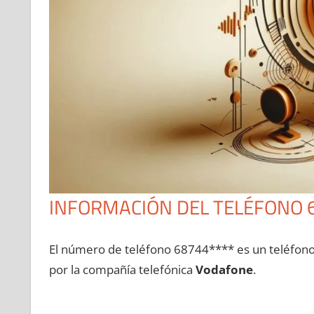
INFORMACIÓN DEL TELÉFONO 
El número dе teléfono 68744**** es un teléfon
pοr la compañía telefónica
Vodafone
.