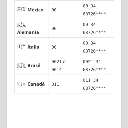
00 34
🇲🇽
México
00
68726****
🇩🇪
00 34
00
Alemania
68726****
00 34
🇮🇹
Italia
00
68726****
ο
0021
0021 34
🇧🇷
Brasil
0014
68726****
011 34
🇨🇦
Canadá
011
68726****