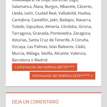
687260033
»
687260034
»
687260035
»
Salamanca, Álava, Burgos, Albacete, Cáceres,
687260036
»
687260037
»
687260038
»
Lleida, León, Ciudad Real, Valladolid, Huelva,
687260039
»
687260040
»
687260041
»
Cantabria, Castellón, Jaén, Badajoz, Navarra,
687260042
»
687260043
»
687260044
»
Toledo, Gipuzkoa, Almería, Córdoba, Girona,
687260045
»
687260046
»
687260047
»
Tarragona, Granada, Pontevedra, Zaragoza,
687260048
»
687260049
»
687260050
»
Asturias, Santa Cruz de Tenerife, A Coruña,
687260051
»
687260052
»
687260053
»
Vizcaya, Las Palmas, Islas Baleares, Cádiz,
687260054
»
687260055
»
687260056
»
Murcia, Málaga, Sevilla, Alicante, Valencia,
687260057
»
687260058
»
687260059
»
Barcelona o Madrid.
687260060
»
687260061
»
687260062
»
Navegación
68726
Entrada
Información del teléfono 68770****
687260063
»
687260064
»
687260065
»
anterior:
de
Siguiente
Información del teléfono 63291****
687260066
»
687260067
»
687260068
»
entrada:
entradas
687260069
»
687260070
»
687260071
»
687260072
»
687260073
»
687260074
»
687260075
»
687260076
»
687260077
»
DEJA UN COMENTARIO
687260078
»
687260079
»
687260080
»