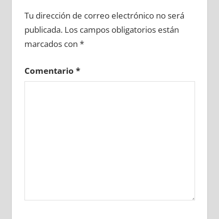
687260081
»
687260082
»
687260083
»
Tu dirección de correo electrónico no será
687260084
»
687260085
»
687260086
»
publicada.
Los campos obligatorios están
687260087
»
687260088
»
687260089
»
marcados con
*
687260090
»
687260091
»
687260092
»
687260093
»
687260094
»
687260095
»
Comentario
*
687260096
»
687260097
»
687260098
»
687260099
»
687260100
»
687260101
»
687260102
»
687260103
»
687260104
»
687260105
»
687260106
»
687260107
»
687260108
»
687260109
»
687260110
»
687260111
»
687260112
»
687260113
»
687260114
»
687260115
»
687260116
»
687260117
»
687260118
»
687260119
»
687260120
»
687260121
»
687260122
»
687260123
»
687260124
»
687260125
»
687260126
»
687260127
»
687260128
»