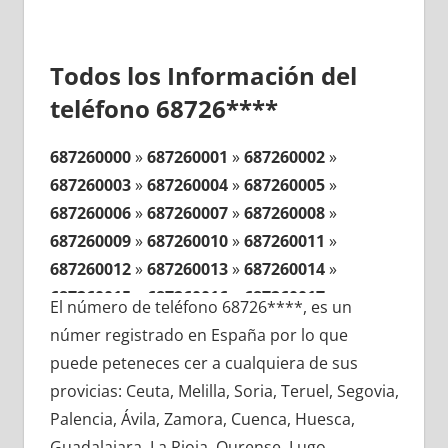
Todos los Información del
teléfono 68726****
687260000
»
687260001
»
687260002
»
687260003
»
687260004
»
687260005
»
687260006
»
687260007
»
687260008
»
687260009
»
687260010
»
687260011
»
687260012
»
687260013
»
687260014
»
687260015
»
687260016
»
687260017
»
El número de teléfono 68726****, es un
687260018
»
687260019
»
687260020
»
númer registrado en España por lo que
687260021
»
687260022
»
687260023
»
puede peteneces cer a cualquiera de sus
687260024
»
687260025
»
687260026
»
provicias: Ceuta, Melilla, Soria, Teruel, Segovia,
687260027
»
687260028
»
687260029
»
Palencia, Ávila, Zamora, Cuenca, Huesca,
687260030
»
687260031
»
687260032
»
Guadalajara, La Rioja, Ourense, Lugo,