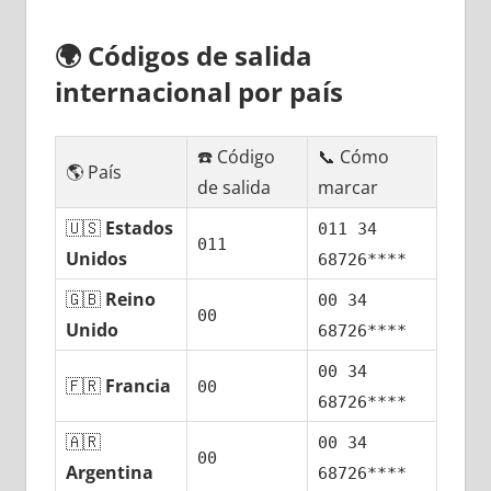
🌍
Códigos dе salida
internacional pοr país
☎️ Código
📞 Cómo
🌎 País
dе salida
marcar
🇺🇸
Estados
011 34
011
Unidos
68726****
🇬🇧
Reino
00 34
00
Unido
68726****
00 34
🇫🇷
Francia
00
68726****
🇦🇷
00 34
00
Argentina
68726****