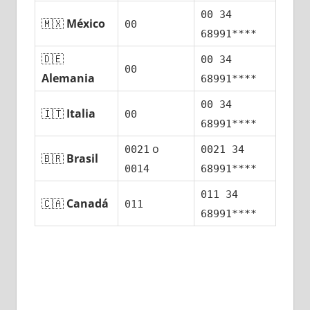
00 34
🇲🇽
México
00
68991****
🇩🇪
00 34
00
Alemania
68991****
00 34
🇮🇹
Italia
00
68991****
ο
0021
0021 34
🇧🇷
Brasil
0014
68991****
011 34
🇨🇦
Canadá
011
68991****