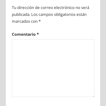
689910081
»
689910082
»
689910083
»
Tu dirección de correo electrónico no será
689910084
»
689910085
»
689910086
»
publicada.
Los campos obligatorios están
689910087
»
689910088
»
689910089
»
marcados con
*
689910090
»
689910091
»
689910092
»
689910093
»
689910094
»
689910095
»
Comentario
*
689910096
»
689910097
»
689910098
»
689910099
»
689910100
»
689910101
»
689910102
»
689910103
»
689910104
»
689910105
»
689910106
»
689910107
»
689910108
»
689910109
»
689910110
»
689910111
»
689910112
»
689910113
»
689910114
»
689910115
»
689910116
»
689910117
»
689910118
»
689910119
»
689910120
»
689910121
»
689910122
»
689910123
»
689910124
»
689910125
»
689910126
»
689910127
»
689910128
»