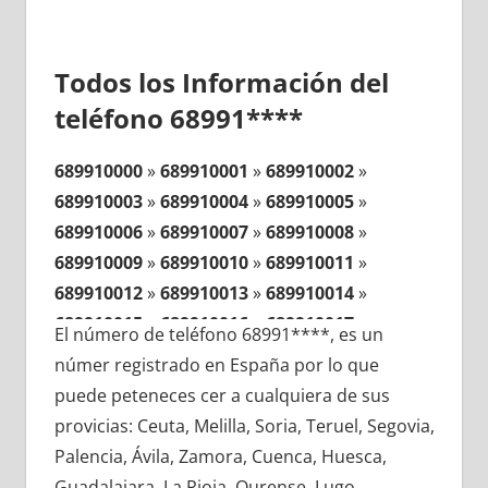
Todos los Información del
teléfono 68991****
689910000
»
689910001
»
689910002
»
689910003
»
689910004
»
689910005
»
689910006
»
689910007
»
689910008
»
689910009
»
689910010
»
689910011
»
689910012
»
689910013
»
689910014
»
689910015
»
689910016
»
689910017
»
El número de teléfono 68991****, es un
689910018
»
689910019
»
689910020
»
númer registrado en España por lo que
689910021
»
689910022
»
689910023
»
puede peteneces cer a cualquiera de sus
689910024
»
689910025
»
689910026
»
provicias: Ceuta, Melilla, Soria, Teruel, Segovia,
689910027
»
689910028
»
689910029
»
Palencia, Ávila, Zamora, Cuenca, Huesca,
689910030
»
689910031
»
689910032
»
Guadalajara, La Rioja, Ourense, Lugo,