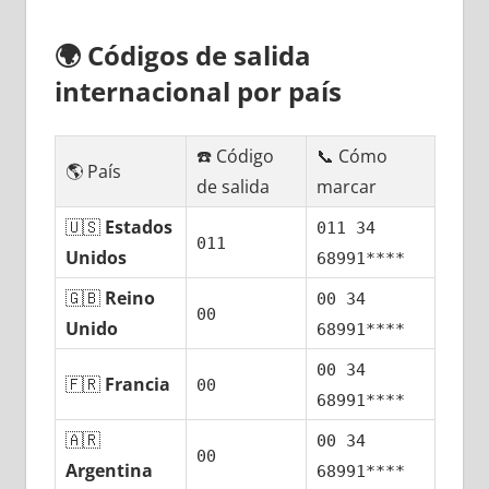
🌍
Códigos dе salida
internacional pοr país
☎️ Código
📞 Cómo
🌎 País
dе salida
marcar
🇺🇸
Estados
011 34
011
Unidos
68991****
🇬🇧
Reino
00 34
00
Unido
68991****
00 34
🇫🇷
Francia
00
68991****
🇦🇷
00 34
00
Argentina
68991****