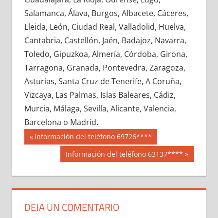
689910033
»
689910034
»
689910035
»
Salamanca, Álava, Burgos, Albacete, Cáceres,
689910036
»
689910037
»
689910038
»
Lleida, León, Ciudad Real, Valladolid, Huelva,
689910039
»
689910040
»
689910041
»
Cantabria, Castellón, Jaén, Badajoz, Navarra,
689910042
»
689910043
»
689910044
»
Toledo, Gipuzkoa, Almería, Córdoba, Girona,
689910045
»
689910046
»
689910047
»
Tarragona, Granada, Pontevedra, Zaragoza,
689910048
»
689910049
»
689910050
»
Asturias, Santa Cruz de Tenerife, A Coruña,
689910051
»
689910052
»
689910053
»
Vizcaya, Las Palmas, Islas Baleares, Cádiz,
689910054
»
689910055
»
689910056
»
Murcia, Málaga, Sevilla, Alicante, Valencia,
689910057
»
689910058
»
689910059
»
Barcelona o Madrid.
689910060
»
689910061
»
689910062
»
Navegación
68991
Entrada
Información del teléfono 69726****
689910063
»
689910064
»
689910065
»
anterior:
de
Siguiente
Información del teléfono 63137****
689910066
»
689910067
»
689910068
»
entrada:
entradas
689910069
»
689910070
»
689910071
»
689910072
»
689910073
»
689910074
»
689910075
»
689910076
»
689910077
»
DEJA UN COMENTARIO
689910078
»
689910079
»
689910080
»