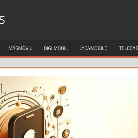
S
MÁSMÓVIL
DIGI MOBIL
LYCAMOBILE
TELECAB