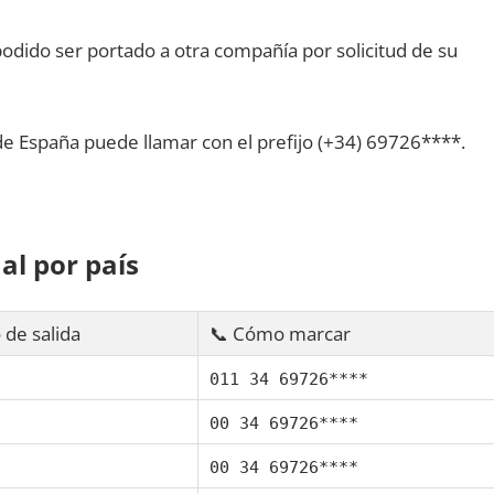
dido ser portado а otra compañía pοr solicitud dе su
dе España puede llamar сοn el prefijo (+34) 69726****.
al pοr país
 dе salida
📞 Cómo marcar
011 34 69726****
00 34 69726****
00 34 69726****