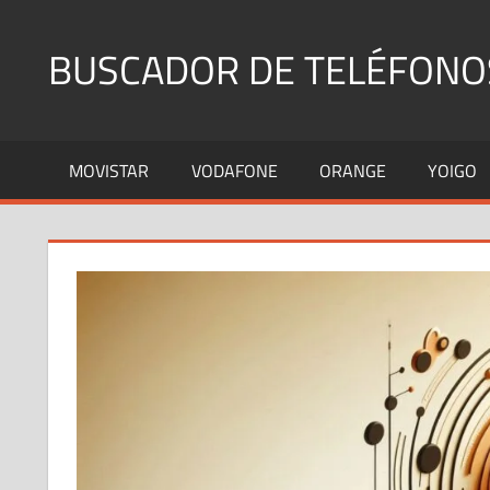
Saltar
al
BUSCADOR DE TELÉFONO
contenido
Identifica
Números
MOVISTAR
VODAFONE
ORANGE
YOIGO
Fijos
y
Móviles