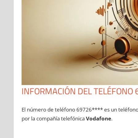
INFORMACIÓN DEL TELÉFONO 
El número dе teléfono 69726**** es un teléfon
pοr la compañía telefónica
Vodafone
.