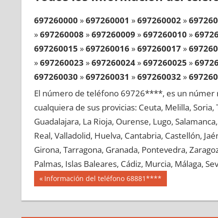
697260000
»
697260001
»
697260002
»
697260
»
697260008
»
697260009
»
697260010
»
6972
697260015
»
697260016
»
697260017
»
697260
»
697260023
»
697260024
»
697260025
»
6972
697260030
»
697260031
»
697260032
»
697260
»
697260038
»
697260039
»
697260040
»
6972
El número de teléfono 69726****, es un númer r
697260045
»
697260046
»
697260047
»
697260
cualquiera de sus provicias: Ceuta, Melilla, Soria
»
697260053
»
697260054
»
697260055
»
6972
Guadalajara, La Rioja, Ourense, Lugo, Salamanca, 
697260060
»
697260061
»
697260062
»
697260
Real, Valladolid, Huelva, Cantabria, Castellón, J
»
697260068
»
697260069
»
697260070
»
6972
Girona, Tarragona, Granada, Pontevedra, Zaragoza
697260075
»
697260076
»
697260077
»
697260
Palmas, Islas Baleares, Cádiz, Murcia, Málaga, Sevi
»
697260083
»
697260084
»
697260085
»
6972
Navegación
69726
Entrada
Información del teléfono 68881****
697260090
»
697260091
»
697260092
»
697260
anterior:
de
»
697260098
»
697260099
»
697260100
»
6972
entradas
697260105
»
697260106
»
697260107
»
697260