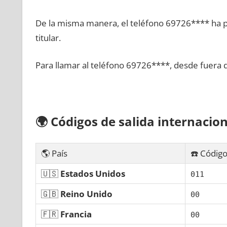
De la misma manera, el teléfono 69726**** ha po
titular.
Para llamar al teléfono 69726****, desde fuera 
🌍
Códigos dе salida internacion
🌎 País
☎️ Código
🇺🇸
Estados Unidos
011
🇬🇧
Reino Unido
00
🇫🇷
Francia
00