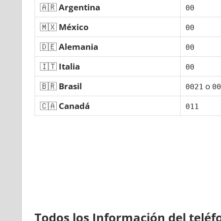
🇦🇷
Argentina
00
🇲🇽
México
00
🇩🇪
Alemania
00
🇮🇹
Italia
00
🇧🇷
Brasil
ο
0021
00
🇨🇦
Canadá
011
Todos los Información del telé