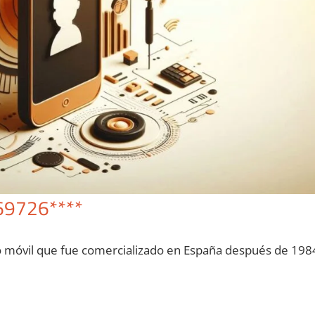
69726****
o móvil quе fue comercializado en España después dе 198