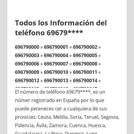
Todos los Información del
teléfono 69679****
696790000
»
696790001
»
696790002
»
696790003
»
696790004
»
696790005
»
696790006
»
696790007
»
696790008
»
696790009
»
696790010
»
696790011
»
696790012
»
696790013
»
696790014
»
696790015
»
696790016
»
696790017
»
El número de teléfono 69679****, es un
696790018
»
696790019
»
696790020
»
númer registrado en España por lo que
696790021
»
696790022
»
696790023
»
puede peteneces cer a cualquiera de sus
696790024
»
696790025
»
696790026
»
provicias: Ceuta, Melilla, Soria, Teruel, Segovia,
696790027
»
696790028
»
696790029
»
Palencia, Ávila, Zamora, Cuenca, Huesca,
696790030
»
696790031
»
696790032
»
Guadalajara, La Rioja, Ourense, Lugo,