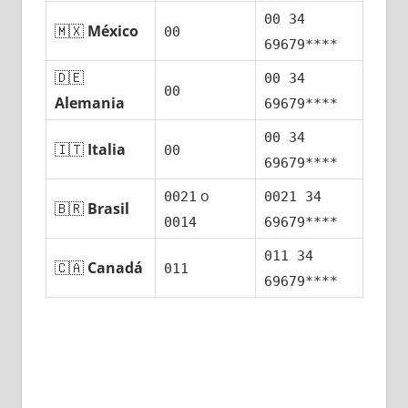
00 34
🇲🇽
México
00
69679****
🇩🇪
00 34
00
Alemania
69679****
00 34
🇮🇹
Italia
00
69679****
ο
0021
0021 34
🇧🇷
Brasil
0014
69679****
011 34
🇨🇦
Canadá
011
69679****