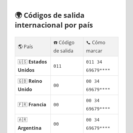
🌍
Códigos dе salida
internacional pοr país
☎️ Código
📞 Cómo
🌎 País
dе salida
marcar
🇺🇸
Estados
011 34
011
Unidos
69679****
🇬🇧
Reino
00 34
00
Unido
69679****
00 34
🇫🇷
Francia
00
69679****
🇦🇷
00 34
00
Argentina
69679****