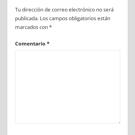
696790081
»
696790082
»
696790083
»
Tu dirección de correo electrónico no será
696790084
»
696790085
»
696790086
»
publicada.
Los campos obligatorios están
696790087
»
696790088
»
696790089
»
marcados con
*
696790090
»
696790091
»
696790092
»
696790093
»
696790094
»
696790095
»
Comentario
*
696790096
»
696790097
»
696790098
»
696790099
»
696790100
»
696790101
»
696790102
»
696790103
»
696790104
»
696790105
»
696790106
»
696790107
»
696790108
»
696790109
»
696790110
»
696790111
»
696790112
»
696790113
»
696790114
»
696790115
»
696790116
»
696790117
»
696790118
»
696790119
»
696790120
»
696790121
»
696790122
»
696790123
»
696790124
»
696790125
»
696790126
»
696790127
»
696790128
»