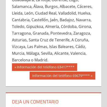
711690033
»
711690034
»
711690035
»
Salamanca, Álava, Burgos, Albacete, Cáceres,
711690036
»
711690037
»
711690038
»
Lleida, León, Ciudad Real, Valladolid, Huelva,
711690039
»
711690040
»
711690041
»
Cantabria, Castellón, Jaén, Badajoz, Navarra,
711690042
»
711690043
»
711690044
»
Toledo, Gipuzkoa, Almería, Córdoba, Girona,
711690045
»
711690046
»
711690047
»
Tarragona, Granada, Pontevedra, Zaragoza,
711690048
»
711690049
»
711690050
»
Asturias, Santa Cruz de Tenerife, A Coruña,
711690051
»
711690052
»
711690053
»
Vizcaya, Las Palmas, Islas Baleares, Cádiz,
711690054
»
711690055
»
711690056
»
Murcia, Málaga, Sevilla, Alicante, Valencia,
711690057
»
711690058
»
711690059
»
Barcelona o Madrid.
711690060
»
711690061
»
711690062
»
Navegación
71169
Entrada
Información del teléfono 63417****
711690063
»
711690064
»
711690065
»
anterior:
de
Siguiente
Información del teléfono 69679****
711690066
»
711690067
»
711690068
»
entrada:
entradas
711690069
»
711690070
»
711690071
»
711690072
»
711690073
»
711690074
»
711690075
»
711690076
»
711690077
»
DEJA UN COMENTARIO
711690078
»
711690079
»
711690080
»