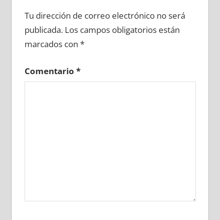
711690081
»
711690082
»
711690083
»
Tu dirección de correo electrónico no será
711690084
»
711690085
»
711690086
»
publicada.
Los campos obligatorios están
711690087
»
711690088
»
711690089
»
marcados con
*
711690090
»
711690091
»
711690092
»
711690093
»
711690094
»
711690095
»
Comentario
*
711690096
»
711690097
»
711690098
»
711690099
»
711690100
»
711690101
»
711690102
»
711690103
»
711690104
»
711690105
»
711690106
»
711690107
»
711690108
»
711690109
»
711690110
»
711690111
»
711690112
»
711690113
»
711690114
»
711690115
»
711690116
»
711690117
»
711690118
»
711690119
»
711690120
»
711690121
»
711690122
»
711690123
»
711690124
»
711690125
»
711690126
»
711690127
»
711690128
»