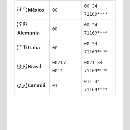
00 34
🇲🇽
México
00
71169****
🇩🇪
00 34
00
Alemania
71169****
00 34
🇮🇹
Italia
00
71169****
ο
0021
0021 34
🇧🇷
Brasil
0014
71169****
011 34
🇨🇦
Canadá
011
71169****