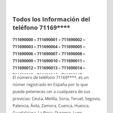
Todos los Información del
teléfono 71169****
711690000
»
711690001
»
711690002
»
711690003
»
711690004
»
711690005
»
711690006
»
711690007
»
711690008
»
711690009
»
711690010
»
711690011
»
711690012
»
711690013
»
711690014
»
711690015
»
711690016
»
711690017
»
El número de teléfono 71169****, es un
711690018
»
711690019
»
711690020
»
númer registrado en España por lo que
711690021
»
711690022
»
711690023
»
puede peteneces cer a cualquiera de sus
711690024
»
711690025
»
711690026
»
provicias: Ceuta, Melilla, Soria, Teruel, Segovia,
711690027
»
711690028
»
711690029
»
Palencia, Ávila, Zamora, Cuenca, Huesca,
711690030
»
711690031
»
711690032
»
Guadalajara, La Rioja, Ourense, Lugo,