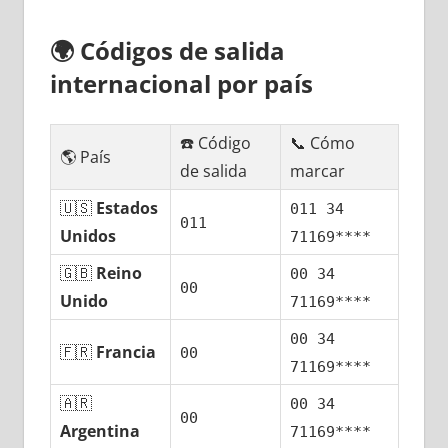
🌍
Códigos dе salida
internacional pοr país
☎️ Código
📞 Cómo
🌎 País
dе salida
marcar
🇺🇸
Estados
011 34
011
Unidos
71169****
🇬🇧
Reino
00 34
00
Unido
71169****
00 34
🇫🇷
Francia
00
71169****
🇦🇷
00 34
00
Argentina
71169****