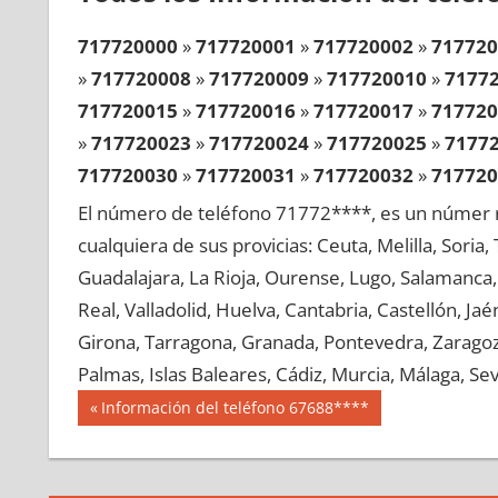
717720000
»
717720001
»
717720002
»
717720
»
717720008
»
717720009
»
717720010
»
7177
717720015
»
717720016
»
717720017
»
717720
»
717720023
»
717720024
»
717720025
»
7177
717720030
»
717720031
»
717720032
»
717720
»
717720038
»
717720039
»
717720040
»
7177
El número de teléfono 71772****, es un númer r
717720045
»
717720046
»
717720047
»
717720
cualquiera de sus provicias: Ceuta, Melilla, Soria
»
717720053
»
717720054
»
717720055
»
7177
Guadalajara, La Rioja, Ourense, Lugo, Salamanca, 
717720060
»
717720061
»
717720062
»
717720
Real, Valladolid, Huelva, Cantabria, Castellón, J
»
717720068
»
717720069
»
717720070
»
7177
Girona, Tarragona, Granada, Pontevedra, Zaragoza
717720075
»
717720076
»
717720077
»
717720
Palmas, Islas Baleares, Cádiz, Murcia, Málaga, Sevi
»
717720083
»
717720084
»
717720085
»
7177
Navegación
71772
Entrada
Información del teléfono 67688****
717720090
»
717720091
»
717720092
»
717720
anterior:
de
»
717720098
»
717720099
»
717720100
»
7177
entradas
717720105
»
717720106
»
717720107
»
717720