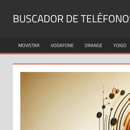
Saltar
al
BUSCADOR DE TELÉFONO
contenido
Identifica
Números
MOVISTAR
VODAFONE
ORANGE
YOIGO
Fijos
y
Móviles