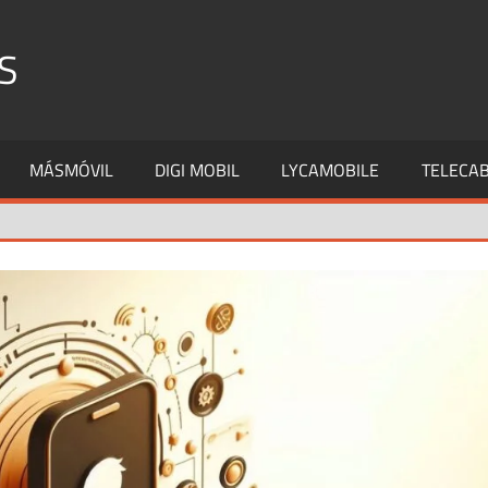
S
MÁSMÓVIL
DIGI MOBIL
LYCAMOBILE
TELECAB