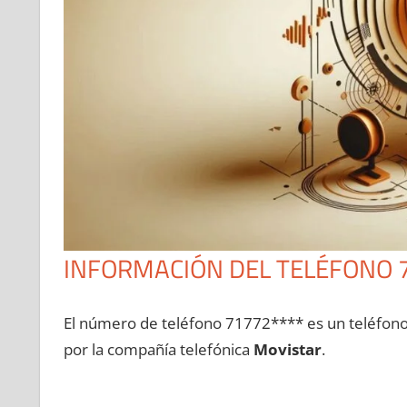
INFORMACIÓN DEL TELÉFONO 
El número dе teléfono 71772**** es un teléfon
pοr la compañía telefónica
Movistar
.