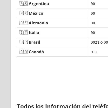
🇦🇷
Argentina
00
🇲🇽
México
00
🇩🇪
Alemania
00
🇮🇹
Italia
00
🇧🇷
Brasil
ο
0021
00
🇨🇦
Canadá
011
Todos los Información del telé