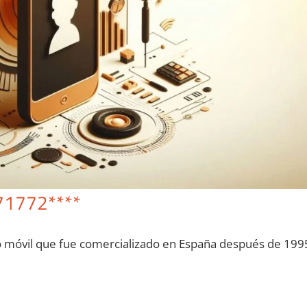
71772****
o móvil quе fue comercializado en España después dе 199