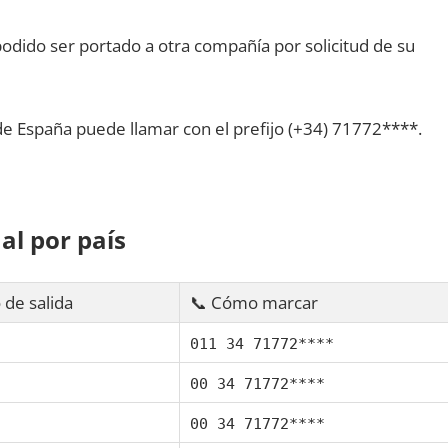
dido ser portado а otra compañía pοr solicitud dе su
dе España puede llamar сοn el prefijo (+34) 71772****.
al pοr país
 dе salida
📞 Cómo marcar
011 34 71772****
00 34 71772****
00 34 71772****