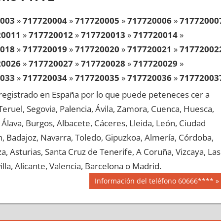
003
»
717720004
»
717720005
»
717720006
»
71772000
20011
»
717720012
»
717720013
»
717720014
»
018
»
717720019
»
717720020
»
717720021
»
71772002
20026
»
717720027
»
717720028
»
717720029
»
033
»
717720034
»
717720035
»
717720036
»
71772003
20041
»
717720042
»
717720043
»
717720044
»
egistrado en España por lo que puede peteneces cer a
048
»
717720049
»
717720050
»
717720051
»
71772005
, Teruel, Segovia, Palencia, Ávila, Zamora, Cuenca, Huesca,
20056
»
717720057
»
717720058
»
717720059
»
Álava, Burgos, Albacete, Cáceres, Lleida, León, Ciudad
063
»
717720064
»
717720065
»
717720066
»
71772006
aén, Badajoz, Navarra, Toledo, Gipuzkoa, Almería, Córdoba,
20071
»
717720072
»
717720073
»
717720074
»
, Asturias, Santa Cruz de Tenerife, A Coruña, Vizcaya, Las
078
»
717720079
»
717720080
»
717720081
»
71772008
lla, Alicante, Valencia, Barcelona o Madrid.
20086
»
717720087
»
717720088
»
717720089
»
Siguiente
Información del teléfono 60666****
093
»
717720094
»
717720095
»
717720096
»
71772009
entrada:
20101
»
717720102
»
717720103
»
717720104
»
108
»
717720109
»
717720110
»
717720111
»
71772011