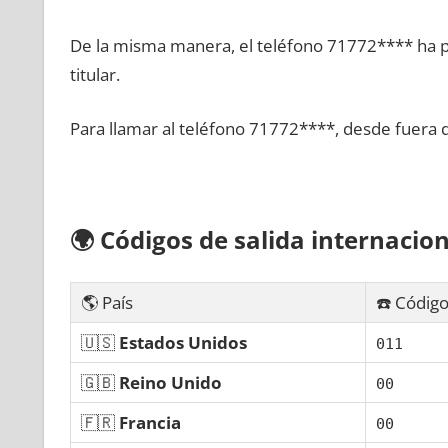
De la misma manera, el teléfono 71772**** ha po
titular.
Para llamar al teléfono 71772****, desde fuera 
🌍
Códigos dе salida internacion
🌎 País
☎️ Código
🇺🇸
Estados Unidos
011
🇬🇧
Reino Unido
00
🇫🇷
Francia
00