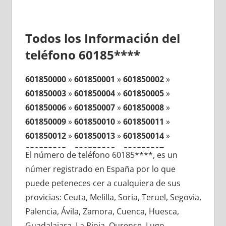
Todos los Información del
teléfono 60185****
601850000
»
601850001
»
601850002
»
601850003
»
601850004
»
601850005
»
601850006
»
601850007
»
601850008
»
601850009
»
601850010
»
601850011
»
601850012
»
601850013
»
601850014
»
601850015
»
601850016
»
601850017
»
El número de teléfono 60185****, es un
601850018
»
601850019
»
601850020
»
númer registrado en España por lo que
601850021
»
601850022
»
601850023
»
puede peteneces cer a cualquiera de sus
601850024
»
601850025
»
601850026
»
provicias: Ceuta, Melilla, Soria, Teruel, Segovia,
601850027
»
601850028
»
601850029
»
Palencia, Ávila, Zamora, Cuenca, Huesca,
601850030
»
601850031
»
601850032
»
Guadalajara, La Rioja, Ourense, Lugo,