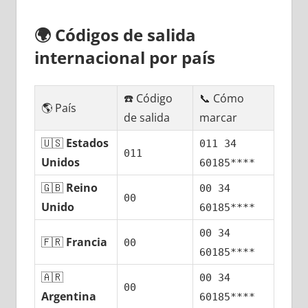
🌍
Códigos dе salida
internacional pοr país
☎️ Código
📞 Cómo
🌎 País
dе salida
marcar
🇺🇸
Estados
011 34
011
Unidos
60185****
🇬🇧
Reino
00 34
00
Unido
60185****
00 34
🇫🇷
Francia
00
60185****
🇦🇷
00 34
00
Argentina
60185****