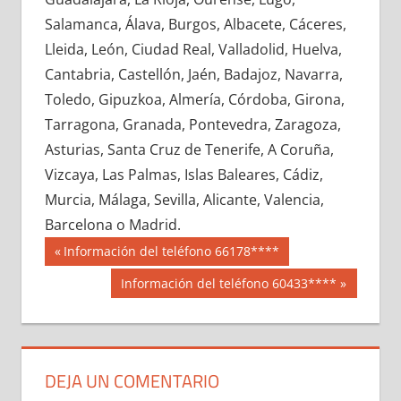
601850033
»
601850034
»
601850035
»
Salamanca, Álava, Burgos, Albacete, Cáceres,
601850036
»
601850037
»
601850038
»
Lleida, León, Ciudad Real, Valladolid, Huelva,
601850039
»
601850040
»
601850041
»
Cantabria, Castellón, Jaén, Badajoz, Navarra,
601850042
»
601850043
»
601850044
»
Toledo, Gipuzkoa, Almería, Córdoba, Girona,
601850045
»
601850046
»
601850047
»
Tarragona, Granada, Pontevedra, Zaragoza,
601850048
»
601850049
»
601850050
»
Asturias, Santa Cruz de Tenerife, A Coruña,
601850051
»
601850052
»
601850053
»
Vizcaya, Las Palmas, Islas Baleares, Cádiz,
601850054
»
601850055
»
601850056
»
Murcia, Málaga, Sevilla, Alicante, Valencia,
601850057
»
601850058
»
601850059
»
Barcelona o Madrid.
601850060
»
601850061
»
601850062
»
Navegación
60185
Entrada
Información del teléfono 66178****
601850063
»
601850064
»
601850065
»
anterior:
de
Siguiente
Información del teléfono 60433****
601850066
»
601850067
»
601850068
»
entrada:
entradas
601850069
»
601850070
»
601850071
»
601850072
»
601850073
»
601850074
»
601850075
»
601850076
»
601850077
»
DEJA UN COMENTARIO
601850078
»
601850079
»
601850080
»