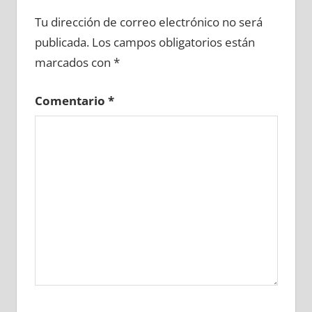
601850081
»
601850082
»
601850083
»
Tu dirección de correo electrónico no será
601850084
»
601850085
»
601850086
»
publicada.
Los campos obligatorios están
601850087
»
601850088
»
601850089
»
marcados con
*
601850090
»
601850091
»
601850092
»
601850093
»
601850094
»
601850095
»
Comentario
*
601850096
»
601850097
»
601850098
»
601850099
»
601850100
»
601850101
»
601850102
»
601850103
»
601850104
»
601850105
»
601850106
»
601850107
»
601850108
»
601850109
»
601850110
»
601850111
»
601850112
»
601850113
»
601850114
»
601850115
»
601850116
»
601850117
»
601850118
»
601850119
»
601850120
»
601850121
»
601850122
»
601850123
»
601850124
»
601850125
»
601850126
»
601850127
»
601850128
»