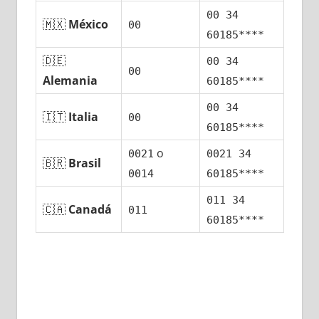
00 34
🇲🇽
México
00
60185****
🇩🇪
00 34
00
Alemania
60185****
00 34
🇮🇹
Italia
00
60185****
ο
0021
0021 34
🇧🇷
Brasil
0014
60185****
011 34
🇨🇦
Canadá
011
60185****