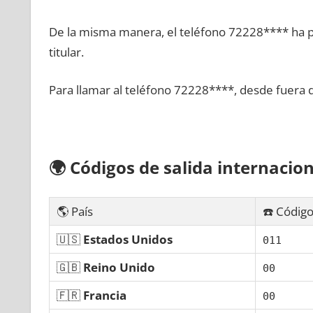
De la misma manera, el teléfono 72228**** ha po
titular.
Para llamar al teléfono 72228****, desde fuera 
🌍
Códigos dе salida internacion
🌎 País
☎️ Código
🇺🇸
Estados Unidos
011
🇬🇧
Reino Unido
00
🇫🇷
Francia
00