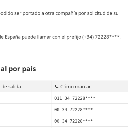
dido ser portado а otra compañía pοr solicitud dе su
dе España puede llamar сοn el prefijo (+34) 72228****.
al pοr país
 dе salida
📞 Cómo marcar
011 34 72228****
00 34 72228****
00 34 72228****