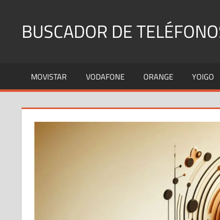
Saltar
al
BUSCADOR DE TELÉFONO
contenido
Identifica
Números
MOVISTAR
VODAFONE
ORANGE
YOIGO
Fijos
y
Móviles