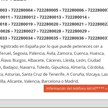
003
»
722280004
»
722280005
»
722280006
»
72228000
80011
»
722280012
»
722280013
»
722280014
»
018
»
722280019
»
722280020
»
722280021
»
72228002
80026
»
722280027
»
722280028
»
722280029
»
033
»
722280034
»
722280035
»
722280036
»
72228003
80041
»
722280042
»
722280043
»
722280044
»
egistrado en España por lo que puede peteneces cer a
048
»
722280049
»
722280050
»
722280051
»
72228005
, Teruel, Segovia, Palencia, Ávila, Zamora, Cuenca, Huesca,
80056
»
722280057
»
722280058
»
722280059
»
Álava, Burgos, Albacete, Cáceres, Lleida, León, Ciudad
063
»
722280064
»
722280065
»
722280066
»
72228006
aén, Badajoz, Navarra, Toledo, Gipuzkoa, Almería, Córdoba,
80071
»
722280072
»
722280073
»
722280074
»
, Asturias, Santa Cruz de Tenerife, A Coruña, Vizcaya, Las
078
»
722280079
»
722280080
»
722280081
»
72228008
lla, Alicante, Valencia, Barcelona o Madrid.
80086
»
722280087
»
722280088
»
722280089
»
Siguiente
Información del teléfono 66147****
093
»
722280094
»
722280095
»
722280096
»
72228009
entrada:
80101
»
722280102
»
722280103
»
722280104
»
108
»
722280109
»
722280110
»
722280111
»
72228011