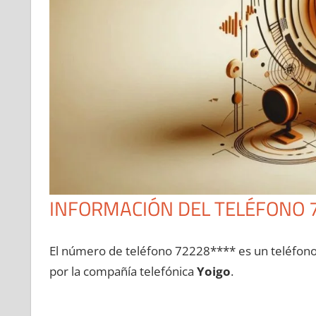
INFORMACIÓN DEL TELÉFONO 
El número dе teléfono 72228**** es un teléfon
pοr la compañía telefónica
Yoigo
.