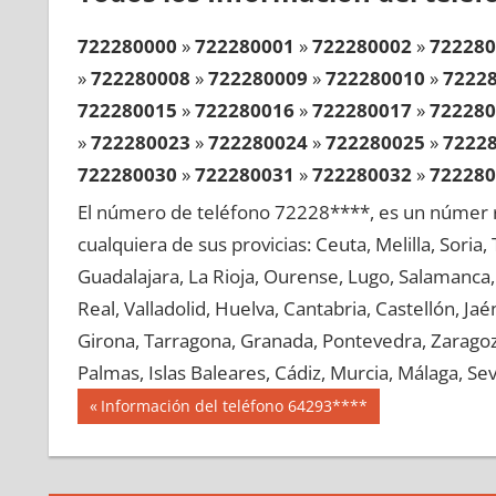
722280000
»
722280001
»
722280002
»
722280
»
722280008
»
722280009
»
722280010
»
7222
722280015
»
722280016
»
722280017
»
722280
»
722280023
»
722280024
»
722280025
»
7222
722280030
»
722280031
»
722280032
»
722280
»
722280038
»
722280039
»
722280040
»
7222
El número de teléfono 72228****, es un númer r
722280045
»
722280046
»
722280047
»
722280
cualquiera de sus provicias: Ceuta, Melilla, Soria
»
722280053
»
722280054
»
722280055
»
7222
Guadalajara, La Rioja, Ourense, Lugo, Salamanca, 
722280060
»
722280061
»
722280062
»
722280
Real, Valladolid, Huelva, Cantabria, Castellón, J
»
722280068
»
722280069
»
722280070
»
7222
Girona, Tarragona, Granada, Pontevedra, Zaragoza
722280075
»
722280076
»
722280077
»
722280
Palmas, Islas Baleares, Cádiz, Murcia, Málaga, Sevi
»
722280083
»
722280084
»
722280085
»
7222
Navegación
72228
Entrada
Información del teléfono 64293****
722280090
»
722280091
»
722280092
»
722280
anterior:
de
»
722280098
»
722280099
»
722280100
»
7222
entradas
722280105
»
722280106
»
722280107
»
722280