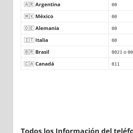
🇦🇷
Argentina
00
🇲🇽
México
00
🇩🇪
Alemania
00
🇮🇹
Italia
00
🇧🇷
Brasil
ο
0021
00
🇨🇦
Canadá
011
Todos los Información del telé