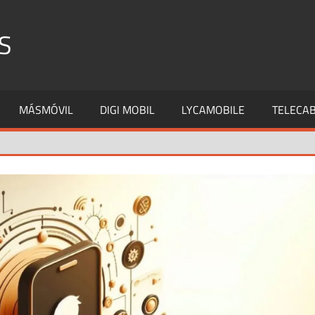
S
MÁSMÓVIL
DIGI MOBIL
LYCAMOBILE
TELECAB