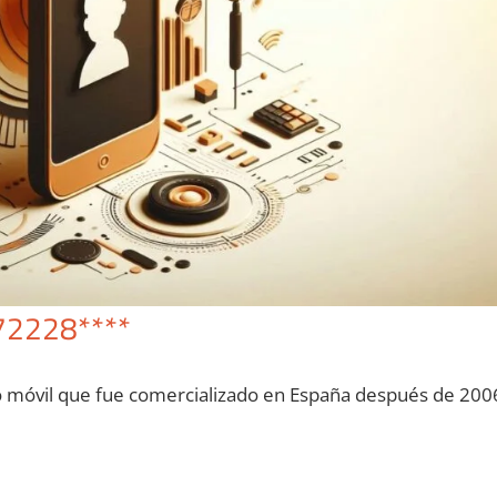
72228****
o móvil quе fue comercializado en España después dе 200